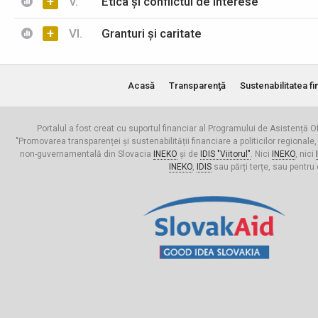
+
V.
Etica și conflictul de interese
+
VI.
Granturi și caritate
Acasă
Transparenţă
Sustenabilitatea fi
Portalul a fost creat cu suportul financiar al Programului de Asistență Of
"Promovarea transparenței și sustenabilității financiare a politicilor regionale,
non-guvernamentală din Slovacia
INEKO
și de
IDIS "Viitorul"
. Nici
INEKO
, nici
INEKO
,
IDIS
sau părți terțe, sau pentru 