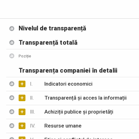
Nivelul de transparență
Transparență totală
Poziție
Transparența companiei în detalii
+
I.
Indicatori economici
+
II.
Transparență și acces la informații
+
III.
Achiziții publice și proprietăți
+
IV.
Resurse umane