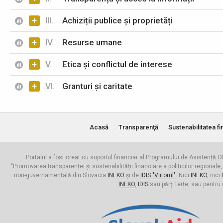
+
III.
Achiziții publice și proprietăți
+
IV.
Resurse umane
+
V.
Etica și conflictul de interese
+
VI.
Granturi și caritate
Acasă
Transparenţă
Sustenabilitatea fi
Portalul a fost creat cu suportul financiar al Programului de Asistență Of
"Promovarea transparenței și sustenabilității financiare a politicilor regionale,
non-guvernamentală din Slovacia
INEKO
și de
IDIS "Viitorul"
. Nici
INEKO
, nici
INEKO
,
IDIS
sau părți terțe, sau pentru 