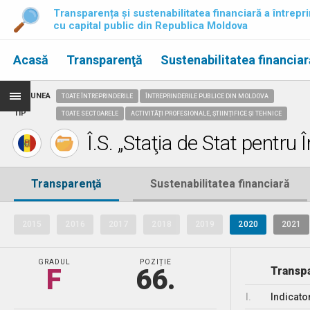
Transparența și sustenabilitatea financiară a întrepri
cu capital public din Republica Moldova
Acasă
Transparenţă
Sustenabilitatea financiar
REGIUNEA
TOATE ÎNTREPRINDERILE
ÎNTREPRINDERILE PUBLICE DIN MOLDOVA
TIP
TOATE SECTOARELE
ACTIVITĂȚI PROFESIONALE, ȘTIINȚIFICE ȘI TEHNICE
Î.S. „Staţia de Stat pentru 
Transparenţă
Sustenabilitatea financiară
2015
2016
2017
2018
2019
2020
2021
GRADUL
POZIȚIE
F
66.
Transpa
I.
Indicato