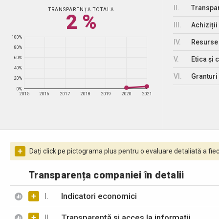
II.
Transpar
TRANSPARENȚĂ TOTALĂ
2 %
III.
Achiziții
100%
IV.
Resurse
80%
V.
Etica și 
60%
40%
VI.
Granturi 
20%
0%
2015
2016
2017
2018
2019
2020
2021
+
Dați click pe pictograma plus pentru o evaluare detaliată a fiec
Transparența companiei în detalii
+
I.
Indicatori economici
+
II.
Transparență și acces la informații