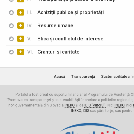
+
III.
Achiziții publice și proprietăți
+
IV.
Resurse umane
+
V.
Etica și conflictul de interese
+
VI.
Granturi și caritate
Acasă
Transparenţă
Sustenabilitatea fi
Portalul a fost creat cu suportul financiar al Programului de Asistență Of
"Promovarea transparenței și sustenabilității financiare a politicilor regionale,
non-guvernamentală din Slovacia
INEKO
și de
IDIS "Viitorul"
. Nici
INEKO
, nici
INEKO
,
IDIS
sau părți terțe, sau pentru 