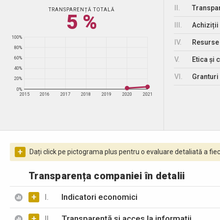
II.
Transpar
TRANSPARENȚĂ TOTALĂ
5 %
III.
Achiziții
100%
IV.
Resurse
80%
V.
Etica și 
60%
40%
VI.
Granturi 
20%
0%
2015
2016
2017
2018
2019
2020
2021
+
Dați click pe pictograma plus pentru o evaluare detaliată a fiec
Transparența companiei în detalii
+
I.
Indicatori economici
+
II.
Transparență și acces la informații