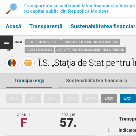
Transparența și sustenabilitatea financiară a întrepri
cu capital public din Republica Moldova
Acasă
Transparenţă
Sustenabilitatea financiar
REGIUNEA
TOATE ÎNTREPRINDERILE
ÎNTREPRINDERILE PUBLICE DIN MOLDOVA
TIP
TOATE SECTOARELE
ACTIVITĂȚI PROFESIONALE, ȘTIINȚIFICE ȘI TEHNICE
Î.S. „Staţia de Stat pentru 
Transparenţă
Sustenabilitatea financiară
2015
2016
2017
2018
2019
2020
2021
GRADUL
POZIȚIE
F
57.
Transpa
I.
Indicato