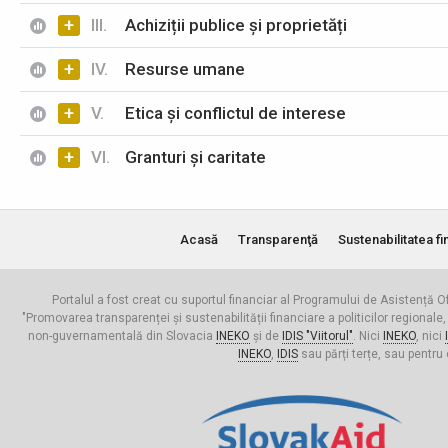
+
III.
Achiziții publice și proprietăți
+
IV.
Resurse umane
+
V.
Etica și conflictul de interese
+
VI.
Granturi și caritate
Acasă
Transparenţă
Sustenabilitatea fi
Portalul a fost creat cu suportul financiar al Programului de Asistență Of
"Promovarea transparenței și sustenabilității financiare a politicilor regionale,
non-guvernamentală din Slovacia
INEKO
și de
IDIS "Viitorul"
. Nici
INEKO
, nici
INEKO
,
IDIS
sau părți terțe, sau pentru 