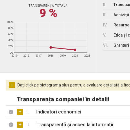
II.
Transpar
TRANSPARENȚĂ TOTALĂ
9 %
III.
Achiziții
100%
IV.
Resurse
80%
V.
Etica și 
60%
40%
VI.
Granturi 
20%
0%
2015
2016
2017
2018
2019
2020
2021
+
Dați click pe pictograma plus pentru o evaluare detaliată a fiec
Transparența companiei în detalii
+
I.
Indicatori economici
+
II.
Transparență și acces la informații