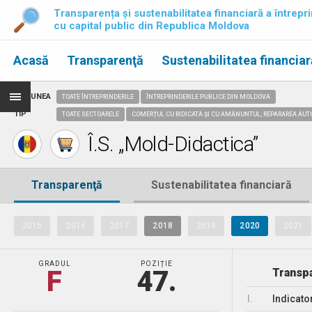
Transparența și sustenabilitatea financiară a întrepri
cu capital public din Republica Moldova
Acasă
Transparenţă
Sustenabilitatea financiar
REGIUNEA
TOATE ÎNTREPRINDERILE
ÎNTREPRINDERILE PUBLICE DIN MOLDOVA
TIP
TOATE SECTOARELE
COMERȚUL CU RIDICATA ȘI CU AMĂNUNTUL; REPARAREA AUT
Î.S. „Mold-Didactica”
Transparenţă
Sustenabilitatea financiară
2015
2016
2017
2018
2019
2020
2021
GRADUL
POZIȚIE
F
47.
Transpa
I.
Indicato