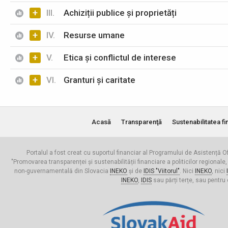
+
III.
Achiziții publice și proprietăți
+
IV.
Resurse umane
+
V.
Etica și conflictul de interese
+
VI.
Granturi și caritate
Acasă
Transparenţă
Sustenabilitatea fi
Portalul a fost creat cu suportul financiar al Programului de Asistență Of
"Promovarea transparenței și sustenabilității financiare a politicilor regionale,
non-guvernamentală din Slovacia
INEKO
și de
IDIS "Viitorul"
. Nici
INEKO
, nici
INEKO
,
IDIS
sau părți terțe, sau pentru 