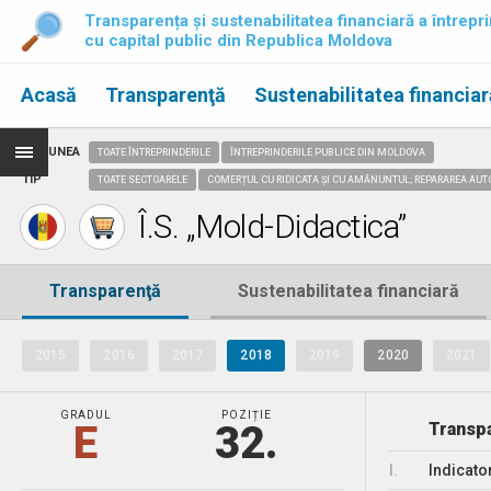
Transparența și sustenabilitatea financiară a întrepri
cu capital public din Republica Moldova
Acasă
Transparenţă
Sustenabilitatea financiar
REGIUNEA
TOATE ÎNTREPRINDERILE
ÎNTREPRINDERILE PUBLICE DIN MOLDOVA
TIP
TOATE SECTOARELE
COMERȚUL CU RIDICATA ȘI CU AMĂNUNTUL; REPARAREA AUT
Î.S. „Mold-Didactica”
Transparenţă
Sustenabilitatea financiară
2015
2016
2017
2018
2019
2020
2021
GRADUL
POZIȚIE
E
32.
Transpa
I.
Indicato