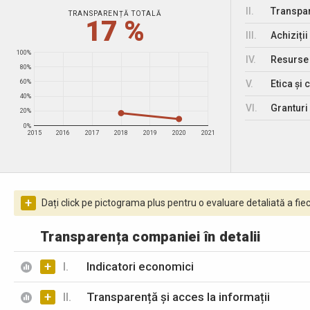
II.
Transpar
TRANSPARENȚĂ TOTALĂ
17 %
III.
Achiziții
100%
IV.
Resurse
80%
V.
Etica și 
60%
40%
VI.
Granturi 
20%
0%
2015
2016
2017
2018
2019
2020
2021
+
Dați click pe pictograma plus pentru o evaluare detaliată a fiec
Transparența companiei în detalii
+
I.
Indicatori economici
+
II.
Transparență și acces la informații