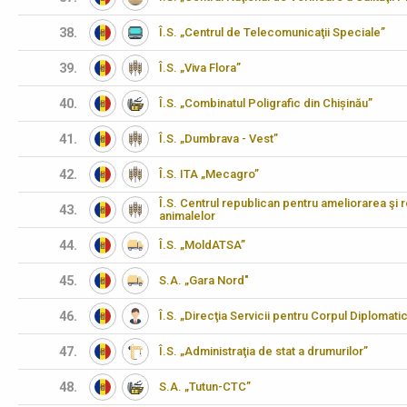
38.
Î.S. „Centrul de Telecomunicaţii Speciale”
39.
Î.S. „Viva Flora”
40.
Î.S. „Combinatul Poligrafic din Chișinău”
41.
Î.S. „Dumbrava - Vest”
42.
Î.S. ITA „Mecagro”
Î.S. Centrul republican pentru ameliorarea şi 
43.
animalelor
44.
Î.S. „MoldATSA”
45.
S.A. „Gara Nord"
46.
Î.S. „Direcţia Servicii pentru Corpul Diplomati
47.
Î.S. „Administraţia de stat a drumurilor”
48.
S.A. „Tutun-CTC”