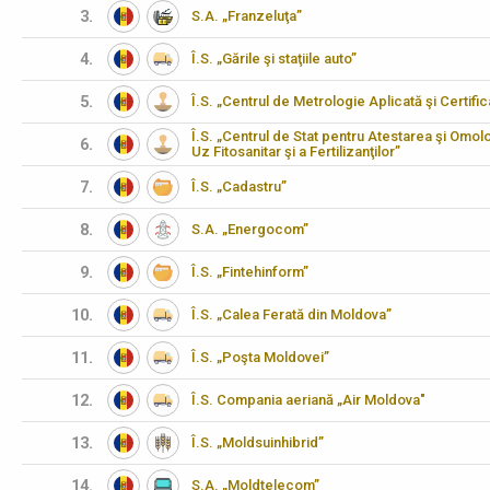
3.
S.A. „Franzeluţa”
4.
Î.S. „Gările şi staţiile auto”
5.
Î.S. „Centrul de Metrologie Aplicată şi Certifi
Î.S. „Centrul de Stat pentru Atestarea şi Omo
6.
Uz Fitosanitar şi a Fertilizanţilor”
7.
Î.S. „Cadastru”
8.
S.A. „Energocom”
9.
Î.S. „Fintehinform”
10.
Î.S. „Calea Ferată din Moldova”
11.
Î.S. „Poşta Moldovei”
12.
Î.S. Compania aeriană „Air Moldova"
13.
Î.S. „Moldsuinhibrid”
14.
S.A. „Moldtelecom”