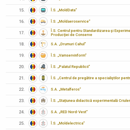
15.
Î.S. „MoldData”
16.
Î.S. „Moldaeroservice”
Î.S. Centrul pentru Standardizarea şi Experimen
17.
Producţiei de Conserve
18.
S.A. „Drumuri Cahul”
19.
Î.S. „Vamservinform”
20.
Î.S. „Palatul Republicii”
21.
Î.S. „Centrul de pregătire a specialiştilor pen
22.
S.A. „Metalferos”
23.
Î.S. „Stațiunea didactică experimentală Criulen
24.
S.A. „RED Nord-Vest”
25.
Î.S. „Moldelectrica”