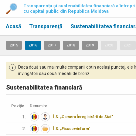
Transparența și sustenabilitatea financiară a întrepri
cu capital public din Republica Moldova
Acasă
Transparenţă
Sustenabilitatea financiar
2015
2016
2017
2018
2019
2020
2021
Daca două sau mai multe companii obțin același punctaj, ele î
i
învingători sau două medalii de bronz.
Sustenabilitatea financiară
Poziție
Denumire
1.
Î.S. „Camera Înregistrării de Stat”
2.
Î.S. „Fiscservinform”