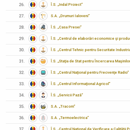
26.
Î.S. „Indal Proiect”
27.
S.A. „Drumuri Ialoveni”
28.
Î.S. „Casa Presei”
29.
Î.S. „Centrul de elaborări economice şi produ
30.
Î.S. „Centrul Tehnic pentru Securitate Industria
31.
Î.S. „Staţia de Stat pentru Încercarea Maşinilo
32.
Î.S. „Centrul Naţional pentru Frecvenţe Radio”
33.
Î.S. „Centrul Informaţional Agricol”
34.
Î.S. „Servicii Pază”
35.
S.A. „Tracom”
36.
S.A. „Termoelectrica”
37.
Î.S. „Centrul Naţional de Verificare a Calităţii