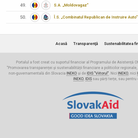
49.
S.A. „Moldovagaz”
50.
Î.S. „Combinatul Republican de Instruire Auto”
Acasă
Transparenţă
Sustenabilitatea fi
Portalul a fost creat cu suportul financiar al Programului de Asistență Of
"Promovarea transparenței și sustenabilității financiare a politicilor regionale,
non-guvernamentală din Slovacia
INEKO
și de
IDIS "Viitorul"
. Nici
INEKO
, nici
INEKO
,
IDIS
sau părți terțe, sau pentru 