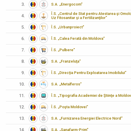
3.
S.A. „Energocom”
Î.S. „Centrul de Stat pentru Atestarea şi Omo
4.
Uz Fitosanitar şi a Fertilizanţilor”
5.
Î.S. „Urbanproiect"
6.
Î.S. „Calea Ferată din Moldova”
7.
Î.S. „Pulbere”
8.
S.A. „Franzeluţa”
9.
Î.S. „Direcţia Pentru Exploatarea Imobilului”
10.
S.A. „Metalferos”
11.
Î.S. „Tipografia Academiei de Ştiinţe a Moldov
12.
Î.S. „Poşta Moldovei”
13.
S.A. „Furnizarea Energiei Electrice Nord”
14.
S.A. „Sanafarm-Prim”