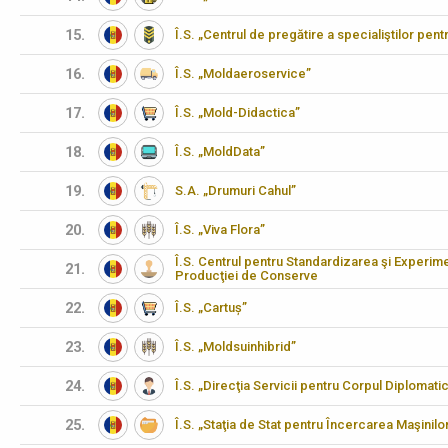
15.
Î.S. „Centrul de pregătire a specialiştilor pen
16.
Î.S. „Moldaeroservice”
17.
Î.S. „Mold-Didactica”
18.
Î.S. „MoldData”
19.
S.A. „Drumuri Cahul”
20.
Î.S. „Viva Flora”
Î.S. Centrul pentru Standardizarea şi Experimen
21.
Producţiei de Conserve
22.
Î.S. „Cartuș”
23.
Î.S. „Moldsuinhibrid”
24.
Î.S. „Direcţia Servicii pentru Corpul Diplomati
25.
Î.S. „Staţia de Stat pentru Încercarea Maşinilo