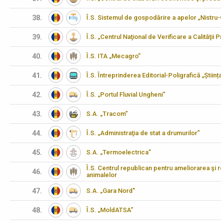
38.
Î.S. Sistemul de gospodărire a apelor „Nistru
39.
Î.S. „Centrul Naţional de Verificare a Calităţii
40.
Î.S. ITA „Mecagro”
41.
Î.S. Întreprinderea Editorial-Poligrafică „Științ
42.
Î.S. „Portul Fluvial Ungheni”
43.
S.A. „Tracom”
44.
Î.S. „Administraţia de stat a drumurilor”
45.
S.A. „Termoelectrica”
Î.S. Centrul republican pentru ameliorarea şi 
46.
animalelor
47.
S.A. „Gara Nord"
48.
Î.S. „MoldATSA”