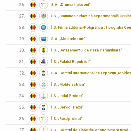
26.
S.A. „Drumuri Ialoveni”
27.
Î.S. „Stațiunea didactică experimentală Criulen
28.
Î.S. Firma Editorial-Poligrafică „Tipografia Cen
29.
S.A. „Moldtelecom”
30.
Î.S. „Detașamentul de Pază Paramilitară”
31.
Î.S. „Palatul Republicii”
32.
S.A. Centrul Internaţional de Expoziţii „Molde
33.
Î.S. „Moldelectrica”
34.
Î.S. „Indal Proiect”
35.
Î.S. „Servicii Pază”
36.
Î.S. „Ruralproiect”
37.
Î.S. „Centrul de elaborări economice şi produ