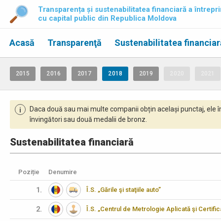
Transparența și sustenabilitatea financiară a întrepri
cu capital public din Republica Moldova
Acasă
Transparenţă
Sustenabilitatea financiar
2015
2016
2017
2018
2019
2020
2021
Daca două sau mai multe companii obțin același punctaj, ele î
i
învingători sau două medalii de bronz.
Sustenabilitatea financiară
Poziție
Denumire
1.
Î.S. „Gările şi staţiile auto”
2.
Î.S. „Centrul de Metrologie Aplicată şi Certifi