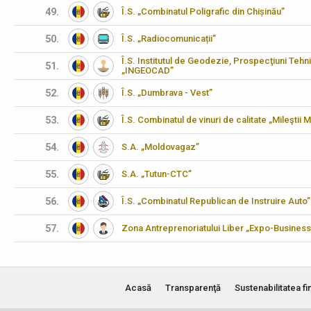
49.
Î.S. „Combinatul Poligrafic din Chișinău”
50.
Î.S. „Radiocomunicații”
Î.S. Institutul de Geodezie, Prospecţiuni Tehn
51.
„INGEOCAD”
52.
Î.S. „Dumbrava - Vest”
53.
Î.S. Combinatul de vinuri de calitate „Mileştii M
54.
S.A. „Moldovagaz”
55.
S.A. „Tutun-CTC”
56.
Î.S. „Combinatul Republican de Instruire Auto”
57.
Zona Antreprenoriatului Liber „Expo-Business
Acasă
Transparenţă
Sustenabilitatea fi