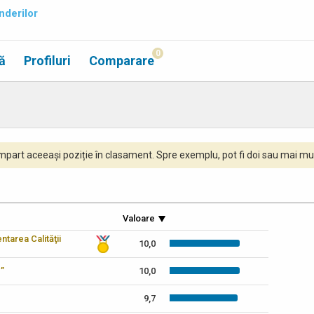
nderilor
0
ă
Profiluri
Comparare
part aceeași poziție în clasament. Spre exemplu, pot fi doi sau mai mul
Valoare
tarea Calităţii
10,0
c”
10,0
9,7