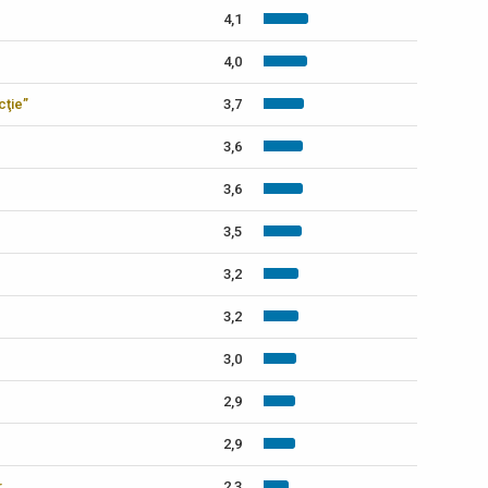
4,1
4,0
cţie”
3,7
3,6
3,6
3,5
3,2
3,2
3,0
2,9
2,9
r„
2,3