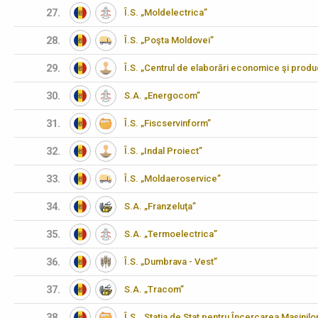
27.
Î.S. „Moldelectrica”
28.
Î.S. „Poşta Moldovei”
29.
Î.S. „Centrul de elaborări economice şi produ
30.
S.A. „Energocom”
31.
Î.S. „Fiscservinform”
32.
Î.S. „Indal Proiect”
33.
Î.S. „Moldaeroservice”
34.
S.A. „Franzeluţa”
35.
S.A. „Termoelectrica”
36.
Î.S. „Dumbrava - Vest”
37.
S.A. „Tracom”
38.
Î.S. „Staţia de Stat pentru Încercarea Maşinilo