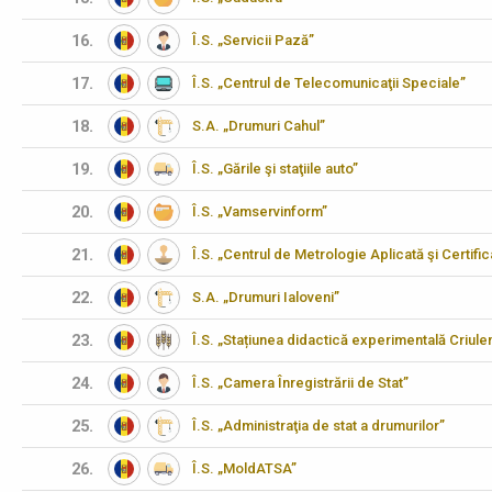
16.
Î.S. „Servicii Pază”
17.
Î.S. „Centrul de Telecomunicaţii Speciale”
18.
S.A. „Drumuri Cahul”
19.
Î.S. „Gările şi staţiile auto”
20.
Î.S. „Vamservinform”
21.
Î.S. „Centrul de Metrologie Aplicată şi Certifi
22.
S.A. „Drumuri Ialoveni”
23.
Î.S. „Stațiunea didactică experimentală Criulen
24.
Î.S. „Camera Înregistrării de Stat”
25.
Î.S. „Administraţia de stat a drumurilor”
26.
Î.S. „MoldATSA”