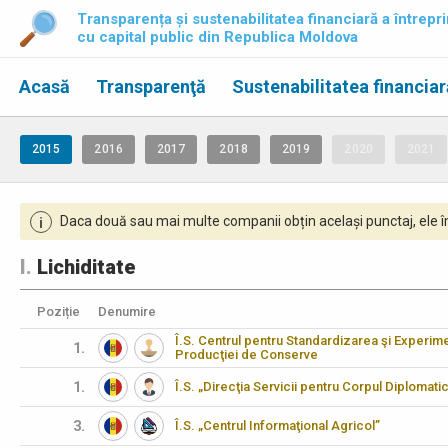
Transparența și sustenabilitatea financiară a întrepri
cu capital public din Republica Moldova
Acasă
Transparenţă
Sustenabilitatea financiar
2015
2016
2017
2018
2019
2020
2021
Daca două sau mai multe companii obțin același punctaj, ele îm
i
I.
Lichiditate
Poziție
Denumire
Î.S. Centrul pentru Standardizarea şi Experimen
1.
Producţiei de Conserve
1.
Î.S. „Direcţia Servicii pentru Corpul Diplomati
3.
Î.S. „Centrul Informaţional Agricol”