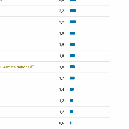
2,2
2,2
1,9
1,9
1,8
tru Armata Naţională”
1,8
1,7
1,4
1,2
1,2
0,6