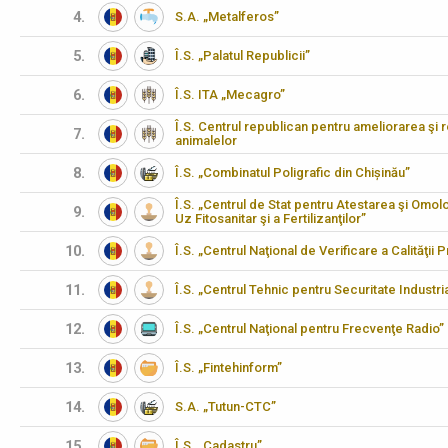
4.
S.A. „Metalferos”
5.
Î.S. „Palatul Republicii”
6.
Î.S. ITA „Mecagro”
Î.S. Centrul republican pentru ameliorarea şi 
7.
animalelor
8.
Î.S. „Combinatul Poligrafic din Chișinău”
Î.S. „Centrul de Stat pentru Atestarea şi Omo
9.
Uz Fitosanitar şi a Fertilizanţilor”
10.
Î.S. „Centrul Naţional de Verificare a Calităţii
11.
Î.S. „Centrul Tehnic pentru Securitate Industria
12.
Î.S. „Centrul Naţional pentru Frecvenţe Radio”
13.
Î.S. „Fintehinform”
14.
S.A. „Tutun-CTC”
15.
Î.S. „Cadastru”