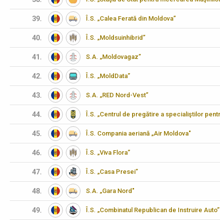
39.
Î.S. „Calea Ferată din Moldova”
40.
Î.S. „Moldsuinhibrid”
41.
S.A. „Moldovagaz”
42.
Î.S. „MoldData”
43.
S.A. „RED Nord-Vest”
44.
Î.S. „Centrul de pregătire a specialiştilor pen
45.
Î.S. Compania aeriană „Air Moldova"
46.
Î.S. „Viva Flora”
47.
Î.S. „Casa Presei”
48.
S.A. „Gara Nord"
49.
Î.S. „Combinatul Republican de Instruire Auto”