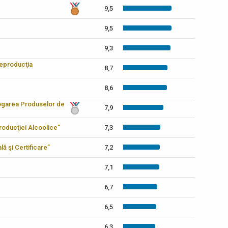
9,5
9,5
9,3
reproducţia
8,7
8,6
logarea Produselor de
7,9
 Producţiei Alcoolice”
7,3
lă şi Certificare”
7,2
7,1
6,7
6,5
6,3