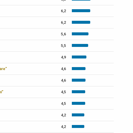
6,2
6,2
5,6
5,5
4,9
care”
4,6
4,6
i”
4,5
4,5
4,2
4,2