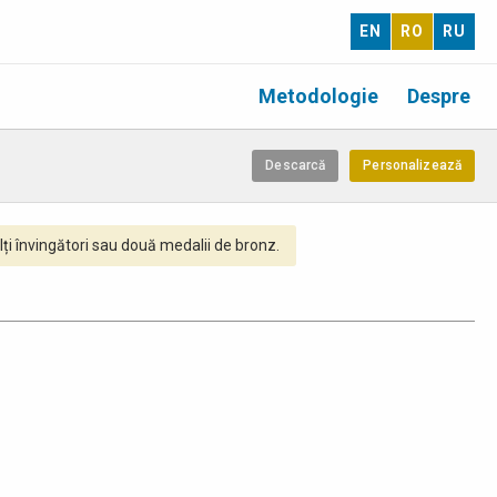
EN
RO
RU
Metodologie
Despre
Descarcă
Personalizează
ți învingători sau două medalii de bronz.