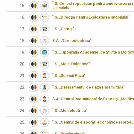
Î.S. Centrul republican pentru ameliorarea şi 
15.
animalelor
16.
Î.S. „Direcţia Pentru Exploatarea Imobilului”
17.
Î.S. „Cartuș”
18.
S.A. „Termoelectrica”
19.
Î.S. „Tipografia Academiei de Ştiinţe a Moldov
20.
Î.S. „Mold-Didactica”
21.
Î.S. „Servicii Pază”
22.
Î.S. „Detașamentul de Pază Paramilitară”
23.
S.A. Centrul Internaţional de Expoziţii „Molde
24.
Î.S. „Moldelectrica”
25.
Î.S. „Centrul de elaborări economice şi produ
Î.S. „Ruralproiect”