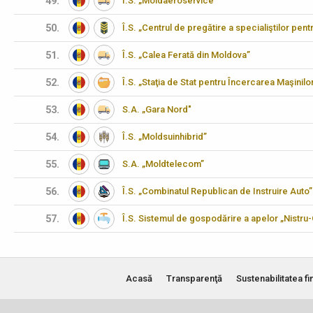
49.
Î.S. „Moldaeroservice”
50.
Î.S. „Centrul de pregătire a specialiştilor pen
51.
Î.S. „Calea Ferată din Moldova”
52.
Î.S. „Staţia de Stat pentru Încercarea Maşinilo
53.
S.A. „Gara Nord"
54.
Î.S. „Moldsuinhibrid”
55.
S.A. „Moldtelecom”
56.
Î.S. „Combinatul Republican de Instruire Auto”
57.
Î.S. Sistemul de gospodărire a apelor „Nistru
Acasă
Transparenţă
Sustenabilitatea fi