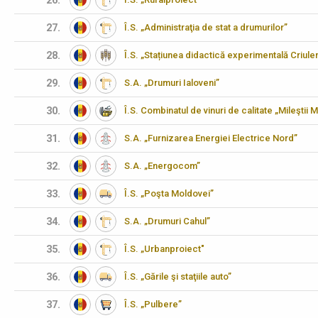
26.
27.
Î.S. „Administraţia de stat a drumurilor”
28.
Î.S. „Stațiunea didactică experimentală Criulen
29.
S.A. „Drumuri Ialoveni”
30.
Î.S. Combinatul de vinuri de calitate „Mileştii M
31.
S.A. „Furnizarea Energiei Electrice Nord”
32.
S.A. „Energocom”
33.
Î.S. „Poşta Moldovei”
34.
S.A. „Drumuri Cahul”
35.
Î.S. „Urbanproiect"
36.
Î.S. „Gările şi staţiile auto”
37.
Î.S. „Pulbere”