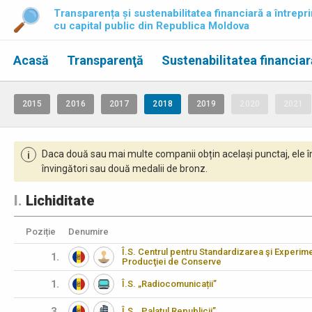
Transparența și sustenabilitatea financiară a întrepri
cu capital public din Republica Moldova
Acasă
Transparenţă
Sustenabilitatea financiar
2015
2016
2017
2018
2019
2020
2021
Daca două sau mai multe companii obțin același punctaj, ele î
i
învingători sau două medalii de bronz.
I.
Lichiditate
Poziție
Denumire
Î.S. Centrul pentru Standardizarea şi Experimen
1.
Producţiei de Conserve
1.
Î.S. „Radiocomunicații”
3.
Î.S. „Palatul Republicii”