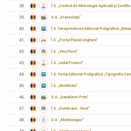
38.
Î.S. „Centrul de Metrologie Aplicată şi Certifi
39.
S.A. „Franzeluţa”
40.
Î.S. Întreprinderea Editorial-Poligrafică „Științ
41.
Î.S. „Portul Fluvial Ungheni”
42.
Î.S. „Viva Flora”
43.
Î.S. „Indal Proiect”
44.
Î.S. Firma Editorial-Poligrafică „Tipografia Cen
45.
Î.S. „MoldData”
46.
S.A. „Sanafarm-Prim”
47.
Î.S. „Dumbrava - Vest”
48.
S.A. „Moldovagaz”