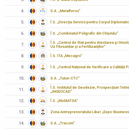
4.
S.A. „Metalferos”
5.
Î.S. „Direcţia Servicii pentru Corpul Diplomati
6.
Î.S. „Combinatul Poligrafic din Chișinău”
Î.S. „Centrul de Stat pentru Atestarea şi Omo
7.
Uz Fitosanitar şi a Fertilizanţilor”
8.
Î.S. ITA „Mecagro”
9.
Î.S. „Centrul Naţional de Verificare a Calităţii
10.
S.A. „Tutun-CTC”
Î.S. Institutul de Geodezie, Prospecţiuni Tehn
11.
„INGEOCAD”
12.
Î.S. „MoldATSA”
13.
Zona Antreprenoriatului Liber „Expo-Business
14.
S.A. „Tracom”