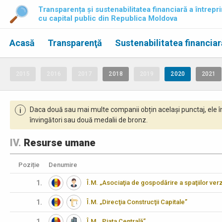
Transparența și sustenabilitatea financiară a întrepri
cu capital public din Republica Moldova
Acasă
Transparenţă
Sustenabilitatea financiar
2015
2016
2017
2018
2019
2020
2021
Daca două sau mai multe companii obțin același punctaj, ele î
i
învingători sau două medalii de bronz.
IV.
Resurse umane
Poziție
Denumire
1.
Î.M. „Asociaţia de gospodărire a spaţiilor verz
1.
Î.M. „Direcţia Construcţii Capitale”
1.
Î.M. „Piaţa Centrală”