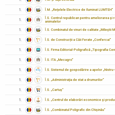
1.
Î.M. „Reţelele Electrice de Iluminat LUMTEH”
Î.S. Centrul republican pentru ameliorarea şi 
1.
animalelor
1.
Î.S. Combinatul de vinuri de calitate „Mileştii M
1.
Î.S. de Construcții a Căii Ferate „Confercai”
1.
Î.S. Firma Editorial-Poligrafică „Tipografia Cen
1.
Î.S. ITA „Mecagro”
1.
Î.S. Sistemul de gospodărire a apelor „Nistru
1.
Î.S. „Administraţia de stat a drumurilor”
1.
Î.S. „Cartuș”
1.
Î.S. „Centrul de elaborări economice şi produ
1.
Î.S. „Combinatul Poligrafic din Chișinău”