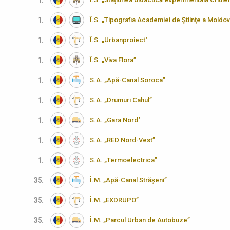
1.
1.
Î.S. „Tipografia Academiei de Ştiinţe a Moldov
1.
Î.S. „Urbanproiect"
1.
Î.S. „Viva Flora”
1.
S.A. „Apă-Canal Soroca”
1.
S.A. „Drumuri Cahul”
1.
S.A. „Gara Nord"
1.
S.A. „RED Nord-Vest”
1.
S.A. „Termoelectrica”
35.
Î.M. „Apă-Canal Strășeni”
35.
Î.M. „EXDRUPO”
35.
Î.M. „Parcul Urban de Autobuze”