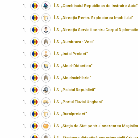
1.
Î.S. „Combinatul Republican de Instruire Auto”
1.
Î.S. „Direcţia Pentru Exploatarea Imobilului”
1.
Î.S. „Direcţia Servicii pentru Corpul Diplomati
1.
Î.S. „Dumbrava - Vest”
1.
Î.S. „Indal Proiect”
1.
Î.S. „Mold-Didactica”
1.
Î.S. „Moldsuinhibrid”
1.
Î.S. „Palatul Republicii”
1.
Î.S. „Portul Fluvial Ungheni”
1.
Î.S. „Ruralproiect”
1.
Î.S. „Staţia de Stat pentru Încercarea Maşinilo
Î.S. „Stațiunea didactică experimentală Criulen