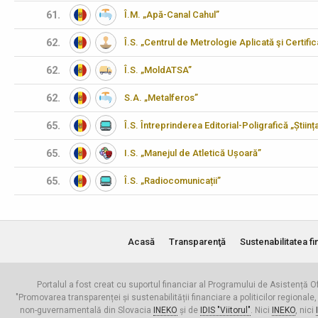
61.
Î.M. „Apă-Canal Cahul”
62.
Î.S. „Centrul de Metrologie Aplicată şi Certifi
62.
Î.S. „MoldATSA”
62.
S.A. „Metalferos”
65.
Î.S. Întreprinderea Editorial-Poligrafică „Științ
65.
I.S. „Manejul de Atletică Ușoară”
65.
Î.S. „Radiocomunicații”
Acasă
Transparenţă
Sustenabilitatea fi
Portalul a fost creat cu suportul financiar al Programului de Asistență Of
"Promovarea transparenței și sustenabilității financiare a politicilor regionale,
non-guvernamentală din Slovacia
INEKO
și de
IDIS "Viitorul"
. Nici
INEKO
, nici