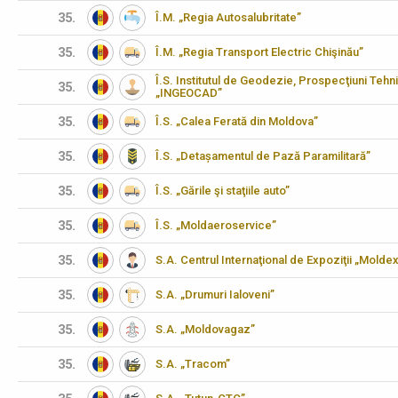
35.
Î.M. „Regia Autosalubritate”
35.
Î.M. „Regia Transport Electric Chişinău”
Î.S. Institutul de Geodezie, Prospecţiuni Tehn
35.
„INGEOCAD”
35.
Î.S. „Calea Ferată din Moldova”
35.
Î.S. „Detașamentul de Pază Paramilitară”
35.
Î.S. „Gările şi staţiile auto”
35.
Î.S. „Moldaeroservice”
35.
S.A. Centrul Internaţional de Expoziţii „Molde
35.
S.A. „Drumuri Ialoveni”
35.
S.A. „Moldovagaz”
35.
S.A. „Tracom”