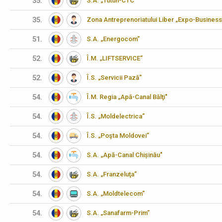
35.
S.A. „Tutun-CTC”
35.
Zona Antreprenoriatului Liber „Expo-Business
51.
S.A. „Energocom”
52.
Î.M. „LIFTSERVICE”
52.
Î.S. „Servicii Pază”
54.
Î.M. Regia „Apă-Canal Bălţi"
54.
Î.S. „Moldelectrica”
54.
Î.S. „Poşta Moldovei”
54.
S.A. „Apă-Canal Chișinău"
54.
S.A. „Franzeluţa”
54.
S.A. „Moldtelecom”
54.
S.A. „Sanafarm-Prim”