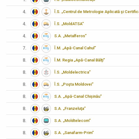
4.
Î.S. „Centrul de Metrologie Aplicată şi Certifi
4.
Î.S. „MoldATSA”
4.
S.A. „Metalferos”
7.
Î.M. „Apă-Canal Cahul”
8.
Î.M. Regia „Apă-Canal Bălţi"
8.
Î.S. „Moldelectrica”
8.
Î.S. „Poşta Moldovei”
8.
S.A. „Apă-Canal Chișinău"
8.
S.A. „Franzeluţa”
8.
S.A. „Moldtelecom”
8.
S.A. „Sanafarm-Prim”