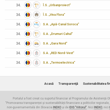
34.
Î.S. „Urbanproiect"
34.
Î.S. „Viva Flora”
34.
S.A. „Apă-Canal Soroca”
34.
S.A. „Drumuri Cahul”
34.
S.A. „Gara Nord"
34.
S.A. „RED Nord-Vest”
34.
S.A. „Termoelectrica”
Acasă
Transparenţă
Sustenabilitatea fi
Portalul a fost creat cu suportul financiar al Programului de Asistență Of
"Promovarea transparenței și sustenabilității financiare a politicilor regionale,
non-guvernamentală din Slovacia
INEKO
și de
IDIS "Viitorul"
. Nici
INEKO
, nici