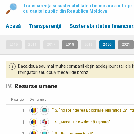
Transparența și sustenabilitatea financiară a întrepri
cu capital public din Republica Moldova
Acasă
Transparenţă
Sustenabilitatea financiar
2015
2016
2017
2018
2019
2020
2021
Daca două sau mai multe companii obțin același punctaj, ele î
i
învingători sau două medalii de bronz.
IV.
Resurse umane
Poziție
Denumire
1.
Î.S. Întreprinderea Editorial-Poligrafică „Științ
1.
I.S. „Manejul de Atletică Ușoară”
1.
Î.S. „Radiocomunicații”