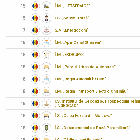
15.
Î.M. „LIFTSERVICE”
15.
Î.S. „Servicii Pază”
17.
S.A. „Energocom”
18.
Î.M. „Apă-Canal Strășeni”
18.
Î.M. „EXDRUPO”
18.
Î.M. „Parcul Urban de Autobuze”
18.
Î.M. „Regia Autosalubritate”
18.
Î.M. „Regia Transport Electric Chişinău”
Î.S. Institutul de Geodezie, Prospecţiuni Tehn
18.
„INGEOCAD”
18.
Î.S. „Calea Ferată din Moldova”
18.
Î.S. „Detașamentul de Pază Paramilitară”
Î.S. „Gările şi staţiile auto”