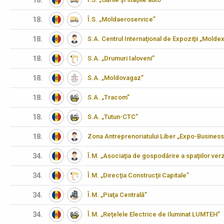
18.
18.
Î.S. „Moldaeroservice”
18.
S.A. Centrul Internaţional de Expoziţii „Molde
18.
S.A. „Drumuri Ialoveni”
18.
S.A. „Moldovagaz”
18.
S.A. „Tracom”
18.
S.A. „Tutun-CTC”
18.
Zona Antreprenoriatului Liber „Expo-Business
34.
Î.M. „Asociaţia de gospodărire a spaţiilor verz
34.
Î.M. „Direcţia Construcţii Capitale”
34.
Î.M. „Piaţa Centrală”
34.
Î.M. „Reţelele Electrice de Iluminat LUMTEH”