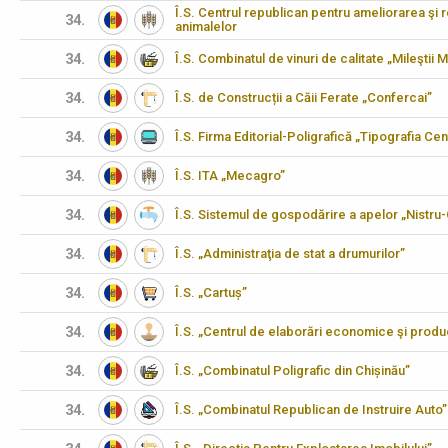
Î.S. Centrul republican pentru ameliorarea şi 
34.
animalelor
34.
Î.S. Combinatul de vinuri de calitate „Mileştii M
34.
Î.S. de Construcții a Căii Ferate „Confercai”
34.
Î.S. Firma Editorial-Poligrafică „Tipografia Cen
34.
Î.S. ITA „Mecagro”
34.
Î.S. Sistemul de gospodărire a apelor „Nistru
34.
Î.S. „Administraţia de stat a drumurilor”
34.
Î.S. „Cartuș”
34.
Î.S. „Centrul de elaborări economice şi produ
34.
Î.S. „Combinatul Poligrafic din Chișinău”
34.
Î.S. „Combinatul Republican de Instruire Auto”