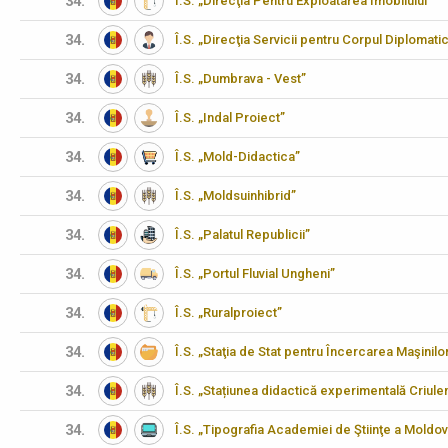
34.
Î.S. „Direcţia Pentru Exploatarea Imobilului”
34.
Î.S. „Direcţia Servicii pentru Corpul Diplomati
34.
Î.S. „Dumbrava - Vest”
34.
Î.S. „Indal Proiect”
34.
Î.S. „Mold-Didactica”
34.
Î.S. „Moldsuinhibrid”
34.
Î.S. „Palatul Republicii”
34.
Î.S. „Portul Fluvial Ungheni”
34.
Î.S. „Ruralproiect”
34.
Î.S. „Staţia de Stat pentru Încercarea Maşinilo
34.
Î.S. „Stațiunea didactică experimentală Criulen
34.
Î.S. „Tipografia Academiei de Ştiinţe a Moldov