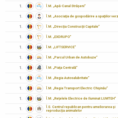
1.
Î.M. „Apă-Canal Strășeni”
1.
Î.M. „Asociaţia de gospodărire a spaţiilor verz
1.
Î.M. „Direcţia Construcţii Capitale”
1.
Î.M. „EXDRUPO”
1.
Î.M. „LIFTSERVICE”
1.
Î.M. „Parcul Urban de Autobuze”
1.
Î.M. „Piaţa Centrală”
1.
Î.M. „Regia Autosalubritate”
1.
Î.M. „Regia Transport Electric Chişinău”
1.
Î.M. „Reţelele Electrice de Iluminat LUMTEH”
Î.S. Centrul republican pentru ameliorarea şi
1.
reproducţia animalelor