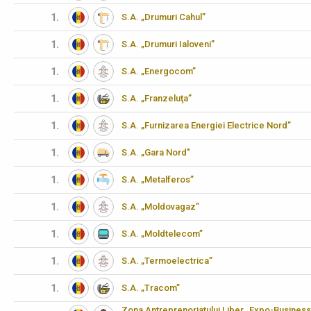
1.
S.A. „Drumuri Cahul”
1.
S.A. „Drumuri Ialoveni”
1.
S.A. „Energocom”
1.
S.A. „Franzeluţa”
1.
S.A. „Furnizarea Energiei Electrice Nord”
1.
S.A. „Gara Nord"
1.
S.A. „Metalferos”
1.
S.A. „Moldovagaz”
1.
S.A. „Moldtelecom”
1.
S.A. „Termoelectrica”
1.
S.A. „Tracom”
Zona Antreprenoriatului Liber „Expo-Business