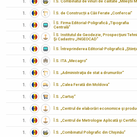
1.
Î.S. Combinatul de vinuri de calitate „Mileştii M
1.
Î.S. de Construcții a Căii Ferate „Confercai”
Î.S. Firma Editorial-Poligrafică „Tipografia
1.
Centrală"
Î.S. Institutul de Geodezie, Prospecţiuni Tehn
1.
Şi Cadastru „INGEOCAD”
1.
Î.S. Întreprinderea Editorial-Poligrafică „Științ
1.
Î.S. ITA „Mecagro”
1.
Î.S. „Administraţia de stat a drumurilor”
1.
Î.S. „Calea Ferată din Moldova”
1.
Î.S. „Cartuș”
1.
Î.S. „Centrul de elaborări economice şi produ
1.
Î.S. „Centrul de Metrologie Aplicată şi Certifi
1.
Î.S. „Combinatul Poligrafic din Chișinău”