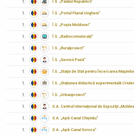
1.
Î.S. „Palatul Republicii”
1.
Î.S. „Portul Fluvial Ungheni”
1.
Î.S. „Poşta Moldovei”
1.
Î.S. „Radiocomunicații”
1.
Î.S. „Ruralproiect”
1.
Î.S. „Servicii Pază”
1.
Î.S. „Staţia de Stat pentru Încercarea Maşinilo
1.
Î.S. „Stațiunea didactică experimentală Criulen
1.
Î.S. „Urbanproiect"
1.
S.A. Centrul Internaţional de Expoziţii „Molde
1.
S.A. „Apă-Canal Chișinău"
1.
S.A. „Apă-Canal Soroca”