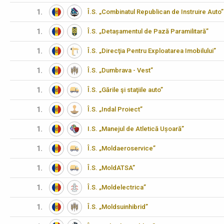
1.
Î.S. „Combinatul Republican de Instruire Auto”
1.
Î.S. „Detașamentul de Pază Paramilitară”
1.
Î.S. „Direcţia Pentru Exploatarea Imobilului”
1.
Î.S. „Dumbrava - Vest”
1.
Î.S. „Gările şi staţiile auto”
1.
Î.S. „Indal Proiect”
1.
I.S. „Manejul de Atletică Ușoară”
1.
Î.S. „Moldaeroservice”
1.
Î.S. „MoldATSA”
1.
Î.S. „Moldelectrica”
1.
Î.S. „Moldsuinhibrid”