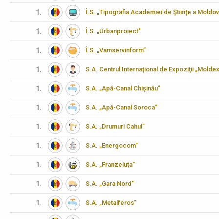
1.
Î.S. „Tipografia Academiei de Ştiinţe a Moldov
1.
Î.S. „Urbanproiect"
1.
Î.S. „Vamservinform”
1.
S.A. Centrul Internaţional de Expoziţii „Molde
1.
S.A. „Apă-Canal Chișinău"
1.
S.A. „Apă-Canal Soroca”
1.
S.A. „Drumuri Cahul”
1.
S.A. „Energocom”
1.
S.A. „Franzeluţa”
1.
S.A. „Gara Nord"
1.
S.A. „Metalferos”