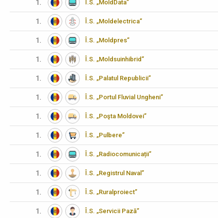
1.
Î.S. „MoldData”
1.
Î.S. „Moldelectrica”
1.
Î.S. „Moldpres”
1.
Î.S. „Moldsuinhibrid”
1.
Î.S. „Palatul Republicii”
1.
Î.S. „Portul Fluvial Ungheni”
1.
Î.S. „Poşta Moldovei”
1.
Î.S. „Pulbere”
1.
Î.S. „Radiocomunicații”
1.
Î.S. „Registrul Naval”
1.
Î.S. „Ruralproiect”
1.
Î.S. „Servicii Pază”