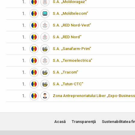
1.
S.A. „Moldovagaz”
1.
S.A. „Moldtelecom”
1.
S.A. „RED Nord-Vest”
1.
S.A. „RED Nord”
1.
S.A. „Sanafarm-Prim”
1.
S.A. „Termoelectrica”
1.
S.A. „Tracom”
1.
S.A. „Tutun-CTC”
1.
Zona Antreprenoriatului Liber „Expo-Business
Acasă
Transparenţă
Sustenabilitatea fi