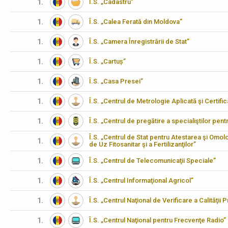
1.
Î.S. „Cadastru”
1.
Î.S. „Calea Ferată din Moldova”
1.
Î.S. „Camera Înregistrării de Stat”
1.
Î.S. „Cartuș”
1.
Î.S. „Casa Presei”
1.
Î.S. „Centrul de Metrologie Aplicată şi Certifi
1.
Î.S. „Centrul de pregătire a specialiştilor pen
Î.S. „Centrul de Stat pentru Atestarea şi Omo
1.
de Uz Fitosanitar şi a Fertilizanţilor”
1.
Î.S. „Centrul de Telecomunicaţii Speciale”
1.
Î.S. „Centrul Informaţional Agricol”
1.
Î.S. „Centrul Naţional de Verificare a Calităţii
1.
Î.S. „Centrul Naţional pentru Frecvenţe Radio”