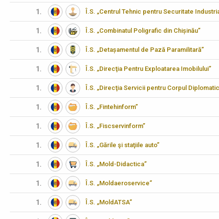
1.
Î.S. „Centrul Tehnic pentru Securitate Industria
1.
Î.S. „Combinatul Poligrafic din Chișinău”
1.
Î.S. „Detașamentul de Pază Paramilitară”
1.
Î.S. „Direcţia Pentru Exploatarea Imobilului”
1.
Î.S. „Direcţia Servicii pentru Corpul Diplomati
1.
Î.S. „Fintehinform”
1.
Î.S. „Fiscservinform”
1.
Î.S. „Gările şi staţiile auto”
1.
Î.S. „Mold-Didactica”
1.
Î.S. „Moldaeroservice”
1.
Î.S. „MoldATSA”