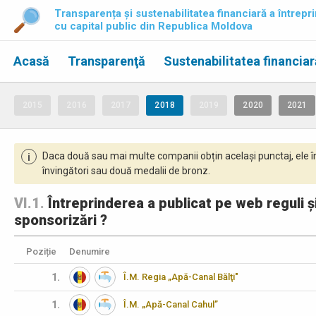
Transparența și sustenabilitatea financiară a întrepri
cu capital public din Republica Moldova
Acasă
Transparenţă
Sustenabilitatea financiar
2015
2016
2017
2018
2019
2020
2021
Daca două sau mai multe companii obțin același punctaj, ele î
i
învingători sau două medalii de bronz.
VI.1.
Întreprinderea a publicat pe web reguli și
sponsorizări ?
Poziție
Denumire
1.
Î.M. Regia „Apă-Canal Bălţi"
1.
Î.M. „Apă-Canal Cahul”