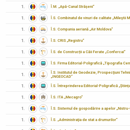
1.
Î.M. „Apă-Canal Strășeni”
1.
Î.S. Combinatul de vinuri de calitate „Mileştii M
1.
Î.S. Compania aeriană „Air Moldova"
1.
Î.S. CRIS „Registru”
1.
Î.S. de Construcții a Căii Ferate „Confercai”
1.
Î.S. Firma Editorial-Poligrafică „Tipografia Cen
Î.S. Institutul de Geodezie, Prospecţiuni Tehn
1.
„INGEOCAD”
1.
Î.S. Întreprinderea Editorial-Poligrafică „Științ
1.
Î.S. ITA „Mecagro”
1.
Î.S. Sistemul de gospodărire a apelor „Nistru
1.
Î.S. „Administraţia de stat a drumurilor”