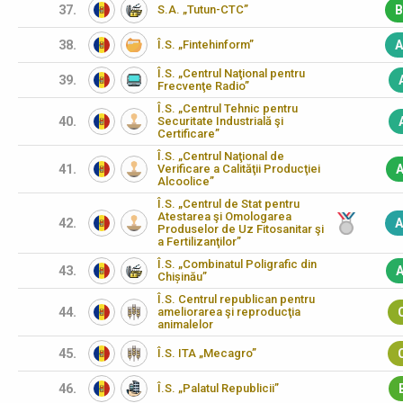
37.
S.A. „Tutun-CTC”
B
38.
Î.S. „Fintehinform”
A
Î.S. „Centrul Naţional pentru
39.
Frecvenţe Radio”
Î.S. „Centrul Tehnic pentru
40.
Securitate Industrială şi
Certificare”
Î.S. „Centrul Naţional de
41.
Verificare a Calităţii Producţiei
A
Alcoolice”
Î.S. „Centrul de Stat pentru
Atestarea şi Omologarea
42.
A
Produselor de Uz Fitosanitar şi
a Fertilizanţilor”
Î.S. „Combinatul Poligrafic din
43.
A
Chișinău”
Î.S. Centrul republican pentru
44.
ameliorarea şi reproducţia
animalelor
45.
Î.S. ITA „Mecagro”
46.
Î.S. „Palatul Republicii”