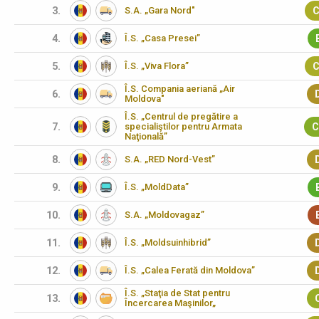
3.
S.A. „Gara Nord"
C
4.
Î.S. „Casa Presei”
5.
Î.S. „Viva Flora”
C
Î.S. Compania aeriană „Air
6.
Moldova"
Î.S. „Centrul de pregătire a
7.
specialiştilor pentru Armata
C
Naţională”
8.
S.A. „RED Nord-Vest”
9.
Î.S. „MoldData”
10.
S.A. „Moldovagaz”
11.
Î.S. „Moldsuinhibrid”
12.
Î.S. „Calea Ferată din Moldova”
Î.S. „Staţia de Stat pentru
13.
Încercarea Maşinilor„