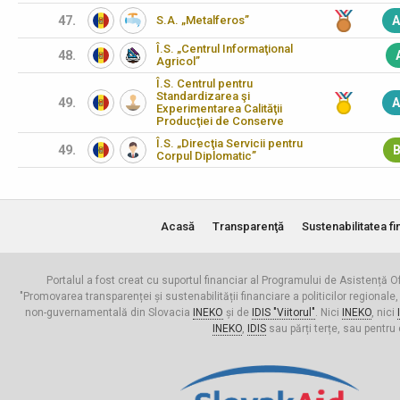
47.
S.A. „Metalferos”
A
Î.S. „Centrul Informaţional
48.
Agricol”
Î.S. Centrul pentru
Standardizarea şi
49.
A
Experimentarea Calităţii
Producţiei de Conserve
Î.S. „Direcţia Servicii pentru
49.
B
Corpul Diplomatic”
Acasă
Transparenţă
Sustenabilitatea fi
Portalul a fost creat cu suportul financiar al Programului de Asistență Of
"Promovarea transparenței și sustenabilității financiare a politicilor regionale,
non-guvernamentală din Slovacia
INEKO
și de
IDIS "Viitorul"
. Nici
INEKO
, nici
INEKO
,
IDIS
sau părți terțe, sau pentru 