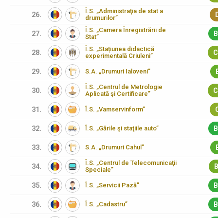
Î.S. „Administraţia de stat a
26.
drumurilor”
Î.S. „Camera Înregistrării de
27.
B
Stat”
Î.S. „Stațiunea didactică
28.
C
experimentală Criuleni”
29.
S.A. „Drumuri Ialoveni”
Î.S. „Centrul de Metrologie
30.
C
Aplicată şi Certificare”
31.
Î.S. „Vamservinform”
32.
Î.S. „Gările şi staţiile auto”
B
33.
S.A. „Drumuri Cahul”
Î.S. „Centrul de Telecomunicaţii
34.
B
Speciale”
35.
Î.S. „Servicii Pază”
B
36.
Î.S. „Cadastru”
B