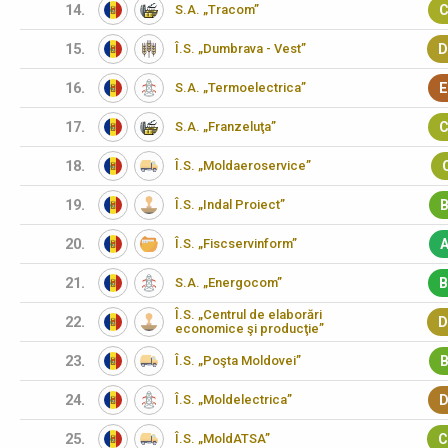
14.
S.A. „Tracom”
C
15.
Î.S. „Dumbrava - Vest”
D
16.
S.A. „Termoelectrica”
E
17.
S.A. „Franzeluţa”
C
18.
Î.S. „Moldaeroservice”
19.
Î.S. „Indal Proiect”
B
20.
Î.S. „Fiscservinform”
A
21.
S.A. „Energocom”
B
Î.S. „Centrul de elaborări
22.
D
economice şi producţie”
23.
Î.S. „Poşta Moldovei”
B
24.
Î.S. „Moldelectrica”
D
25.
Î.S. „MoldATSA”
C