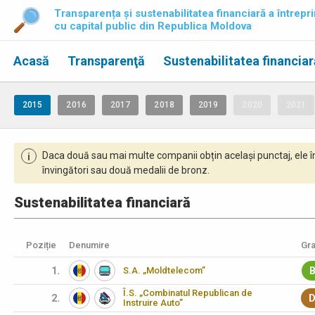
Transparența și sustenabilitatea financiară a întrepri
cu capital public din Republica Moldova
Acasă
Transparenţă
Sustenabilitatea financiar
2015
2016
2017
2018
2019
2020
2021
Daca două sau mai multe companii obțin același punctaj, ele î
i
învingători sau două medalii de bronz.
Sustenabilitatea financiară
Poziție
Denumire
Gra
1.
S.A. „Moldtelecom”
B
Î.S. „Combinatul Republican de
2.
D
Instruire Auto”