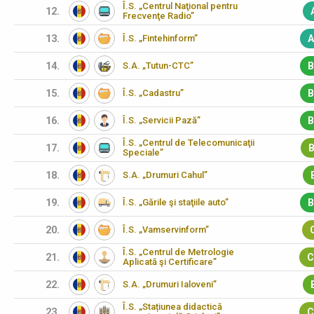
Î.S. „Centrul Naţional pentru
12.
Frecvenţe Radio”
13.
Î.S. „Fintehinform”
A
14.
S.A. „Tutun-CTC”
B
15.
Î.S. „Cadastru”
B
16.
Î.S. „Servicii Pază”
B
Î.S. „Centrul de Telecomunicaţii
17.
B
Speciale”
18.
S.A. „Drumuri Cahul”
19.
Î.S. „Gările şi staţiile auto”
B
20.
Î.S. „Vamservinform”
Î.S. „Centrul de Metrologie
21.
C
Aplicată şi Certificare”
22.
S.A. „Drumuri Ialoveni”
Î.S. „Stațiunea didactică
23.
C