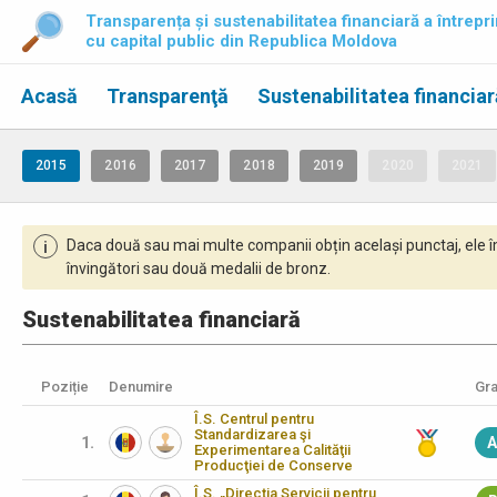
Transparența și sustenabilitatea financiară a întrepri
cu capital public din Republica Moldova
Acasă
Transparenţă
Sustenabilitatea financiar
2015
2016
2017
2018
2019
2020
2021
Daca două sau mai multe companii obțin același punctaj, ele î
i
învingători sau două medalii de bronz.
Sustenabilitatea financiară
Poziție
Denumire
Gra
Î.S. Centrul pentru
Standardizarea şi
1.
A
Experimentarea Calităţii
Producţiei de Conserve
Î.S. „Direcţia Servicii pentru