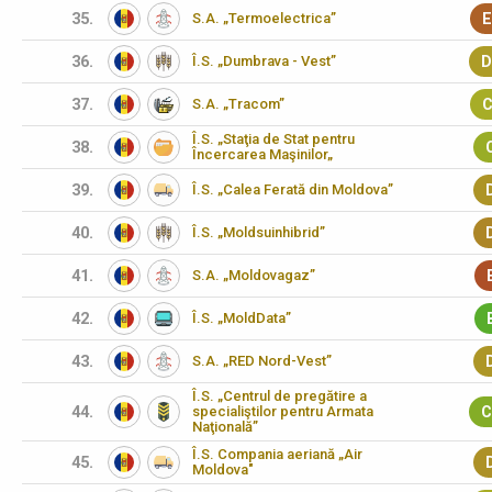
35.
S.A. „Termoelectrica”
E
36.
Î.S. „Dumbrava - Vest”
D
37.
S.A. „Tracom”
C
Î.S. „Staţia de Stat pentru
38.
Încercarea Maşinilor„
39.
Î.S. „Calea Ferată din Moldova”
40.
Î.S. „Moldsuinhibrid”
41.
S.A. „Moldovagaz”
42.
Î.S. „MoldData”
43.
S.A. „RED Nord-Vest”
Î.S. „Centrul de pregătire a
44.
specialiştilor pentru Armata
C
Naţională”
Î.S. Compania aeriană „Air
45.
Moldova"