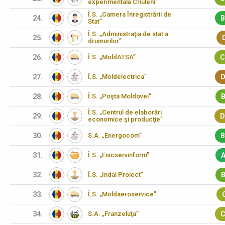
experimentală Criuleni”
Î.S. „Camera Înregistrării de
24.
B
Stat”
Î.S. „Administraţia de stat a
25.
drumurilor”
26.
Î.S. „MoldATSA”
C
27.
Î.S. „Moldelectrica”
D
28.
Î.S. „Poşta Moldovei”
B
Î.S. „Centrul de elaborări
29.
D
economice şi producţie”
30.
S.A. „Energocom”
B
31.
Î.S. „Fiscservinform”
A
32.
Î.S. „Indal Proiect”
B
33.
Î.S. „Moldaeroservice”
34.
S.A. „Franzeluţa”
C