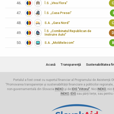
46.
Î.S. „Viva Flora”
C
47.
Î.S. „Casa Presei”
48.
S.A. „Gara Nord"
C
Î.S. „Combinatul Republican de
49.
D
Instruire Auto”
50.
S.A. „Moldtelecom”
B
Acasă
Transparenţă
Sustenabilitatea fi
Portalul a fost creat cu suportul financiar al Programului de Asistență Of
"Promovarea transparenței și sustenabilității financiare a politicilor regionale,
non-guvernamentală din Slovacia
INEKO
și de
IDIS "Viitorul"
. Nici
INEKO
, nici
INEKO
,
IDIS
sau părți terțe, sau pentru 