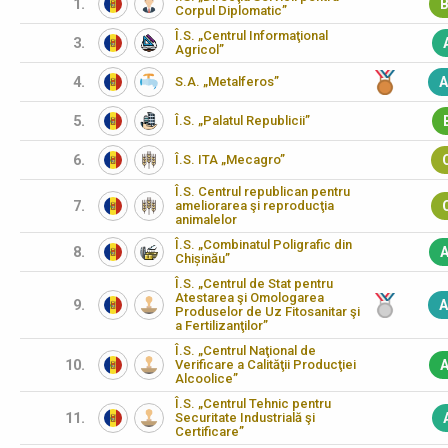
1.
B
Corpul Diplomatic”
Î.S. „Centrul Informaţional
3.
Agricol”
4.
S.A. „Metalferos”
A
5.
Î.S. „Palatul Republicii”
6.
Î.S. ITA „Mecagro”
Î.S. Centrul republican pentru
7.
ameliorarea şi reproducţia
animalelor
Î.S. „Combinatul Poligrafic din
8.
A
Chișinău”
Î.S. „Centrul de Stat pentru
Atestarea şi Omologarea
9.
A
Produselor de Uz Fitosanitar şi
a Fertilizanţilor”
Î.S. „Centrul Naţional de
10.
Verificare a Calităţii Producţiei
A
Alcoolice”
Î.S. „Centrul Tehnic pentru
11.
Securitate Industrială şi
Certificare”