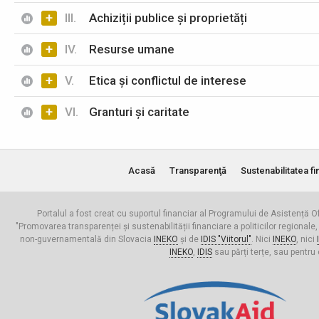
+
III.
Achiziții publice și proprietăți
+
IV.
Resurse umane
+
V.
Etica și conflictul de interese
+
VI.
Granturi și caritate
Acasă
Transparenţă
Sustenabilitatea fi
Portalul a fost creat cu suportul financiar al Programului de Asistență Of
"Promovarea transparenței și sustenabilității financiare a politicilor regionale,
non-guvernamentală din Slovacia
INEKO
și de
IDIS "Viitorul"
. Nici
INEKO
, nici
INEKO
,
IDIS
sau părți terțe, sau pentru 