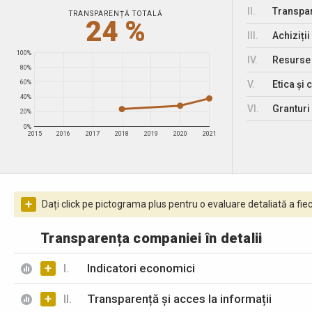
II.
Transpar
TRANSPARENȚĂ TOTALĂ
24 %
III.
Achiziții
100%
IV.
Resurse
80%
V.
Etica și 
60%
40%
VI.
Granturi 
20%
0%
2015
2016
2017
2018
2019
2020
2021
+
Dați click pe pictograma plus pentru o evaluare detaliată a fiec
Transparența companiei în detalii
+
I.
Indicatori economici
+
II.
Transparență și acces la informații