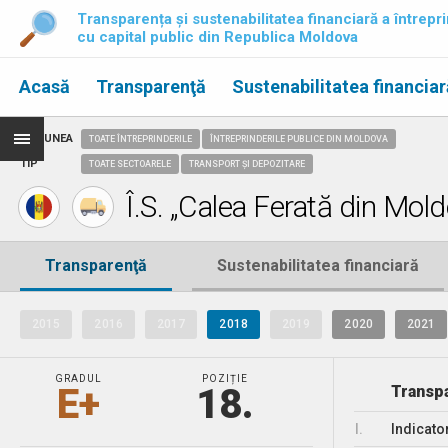
Transparența și sustenabilitatea financiară a întrepri
cu capital public din Republica Moldova
Acasă
Transparenţă
Sustenabilitatea financiar
REGIUNEA
TOATE ÎNTREPRINDERILE
ÎNTREPRINDERILE PUBLICE DIN MOLDOVA
TIP
TOATE SECTOARELE
TRANSPORT ȘI DEPOZITARE
Î.S. „Calea Ferată din Mold
Transparenţă
Sustenabilitatea financiară
2015
2016
2017
2018
2019
2020
2021
GRADUL
POZIȚIE
E+
18.
Transpa
I.
Indicato