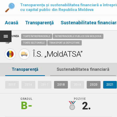
Transparența și sustenabilitatea financiară a întrepri
cu capital public din Republica Moldova
Acasă
Transparenţă
Sustenabilitatea financiar
REGIUNEA
TOATE ÎNTREPRINDERILE
ÎNTREPRINDERILE PUBLICE DIN MOLDOVA
TIP
TOATE SECTOARELE
TRANSPORT ȘI DEPOZITARE
Î.S. „MoldATSA”
Transparenţă
Sustenabilitatea financiară
2015
2016
2017
2018
2019
2020
2021
GRADUL
POZIȚIE
B-
2.