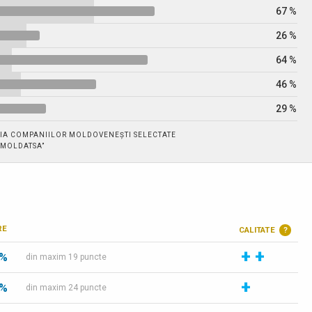
67 %
26 %
64 %
46 %
29 %
IA COMPANIILOR MOLDOVENEȘTI SELECTATE
 „MOLDATSA”
RE
CALITATE
?
+
+
 %
din maxim 19 puncte
+
 %
din maxim 24 puncte