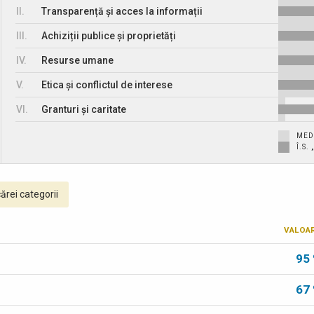
II.
Transparență și acces la informații
III.
Achiziții publice și proprietăți
IV.
Resurse umane
V.
Etica și conflictul de interese
VI.
Granturi și caritate
MED
Î.S.
ărei categorii
VALOA
95
67