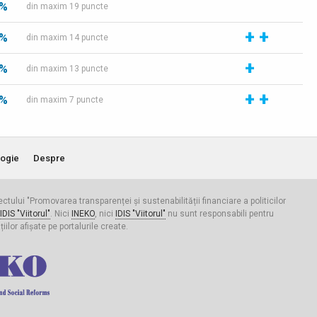
 %
din maxim 19 puncte
+
+
 %
din maxim 14 puncte
+
 %
din maxim 13 puncte
+
+
 %
din maxim 7 puncte
ogie
Despre
iectului "Promovarea transparenței și sustenabilității financiare a politicilor
IDIS "Viitorul"
. Nici
INEKO
, nici
IDIS "Viitorul"
nu sunt responsabili pentru
ilor afișate pe portalurile create.