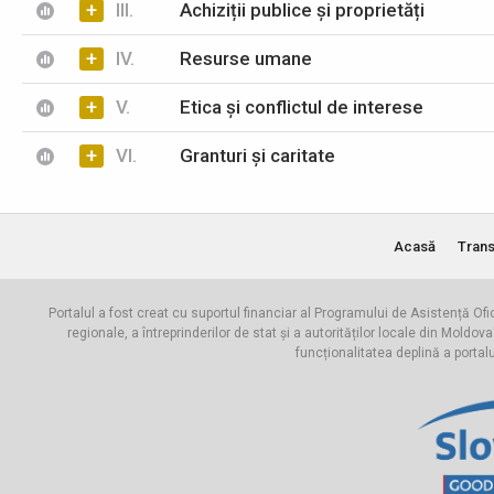
+
III.
Achiziții publice și proprietăți
+
IV.
Resurse umane
+
V.
Etica și conflictul de interese
+
VI.
Granturi și caritate
Acasă
Trans
Portalul a fost creat cu suportul financiar al Programului de Asistență Ofi
regionale, a întreprinderilor de stat și a autorităților locale din Mo
funcționalitatea deplină a portal