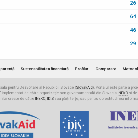
26
64
46
29
parenţă
Sustenabilitatea financiară
Profiluri
Comparare
Metodol
cială pentru Dezvoltare al Republicii Slovace (
SlovakAid
). Portalul este parte a pro
ldova" implementat de către organizație non-guvernamentală din Slovacia
INEKO
și de
urilor create de către
INEKO
,
IDIS
sau părți terțe, sau pentru corectitudinea informați