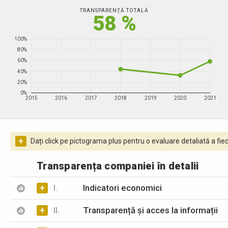
TRANSPARENȚĂ TOTALĂ
58 %
100%
80%
60%
40%
20%
0%
2015
2016
2017
2018
2019
2020
2021
+
Dați click pe pictograma plus pentru o evaluare detaliată a fiec
Transparența companiei în detalii
+
I.
Indicatori economici
+
II.
Transparență și acces la informații