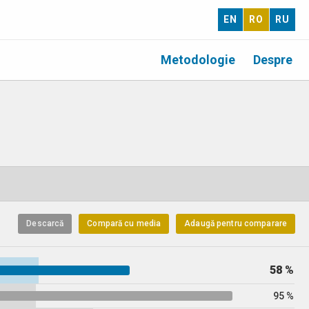
EN
RO
RU
Metodologie
Despre
Descarcă
Compară cu media
Adaugă pentru comparare
58 %
95 %