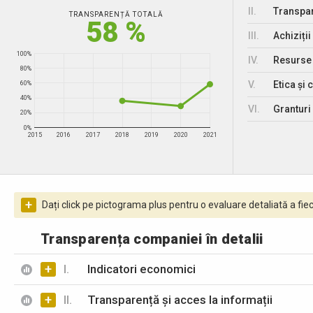
II.
Transpar
TRANSPARENȚĂ TOTALĂ
58 %
III.
Achiziții
100%
IV.
Resurse
80%
V.
Etica și 
60%
40%
VI.
Granturi 
20%
0%
2015
2016
2017
2018
2019
2020
2021
+
Dați click pe pictograma plus pentru o evaluare detaliată a fiec
Transparența companiei în detalii
+
I.
Indicatori economici
+
II.
Transparență și acces la informații