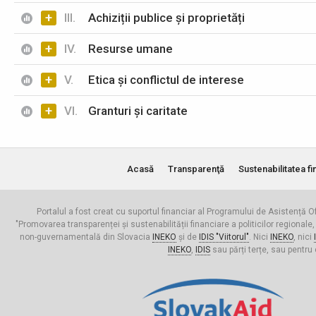
+
III.
Achiziții publice și proprietăți
+
IV.
Resurse umane
+
V.
Etica și conflictul de interese
+
VI.
Granturi și caritate
Acasă
Transparenţă
Sustenabilitatea fi
Portalul a fost creat cu suportul financiar al Programului de Asistență Of
"Promovarea transparenței și sustenabilității financiare a politicilor regionale,
non-guvernamentală din Slovacia
INEKO
și de
IDIS "Viitorul"
. Nici
INEKO
, nici
INEKO
,
IDIS
sau părți terțe, sau pentru 