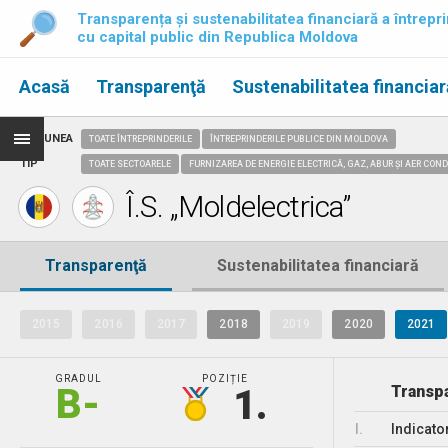
Transparența și sustenabilitatea financiară a întrepri
cu capital public din Republica Moldova
Acasă
Transparenţă
Sustenabilitatea financiar
REGIUNEA
TOATE ÎNTREPRINDERILE
ÎNTREPRINDERILE PUBLICE DIN MOLDOVA
TIP
TOATE SECTOARELE
FURNIZAREA DE ENERGIE ELECTRICĂ, GAZ, ABUR ȘI AER CON
Î.S. „Moldelectrica”
Transparenţă
Sustenabilitatea financiară
2015
2016
2017
2018
2019
2020
2021
GRADUL
POZIȚIE
B-
1.
Transpa
I.
Indicato