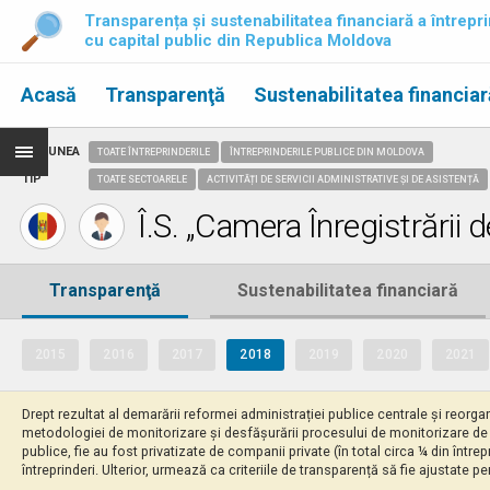
Transparența și sustenabilitatea financiară a întrepri
cu capital public din Republica Moldova
Acasă
Transparenţă
Sustenabilitatea financiar
REGIUNEA
TOATE ÎNTREPRINDERILE
ÎNTREPRINDERILE PUBLICE DIN MOLDOVA
TIP
TOATE SECTOARELE
ACTIVITĂȚI DE SERVICII ADMINISTRATIVE ȘI DE ASISTENȚĂ
Î.S. „Camera Înregistrării d
Transparenţă
Sustenabilitatea financiară
2015
2016
2017
2018
2019
2020
2021
Drept rezultat al demarării reformei administrației publice centrale și reorgani
metodologiei de monitorizare și desfășurării procesului de monitorizare de cătr
publice, fie au fost privatizate de companii private (în total circa ¼ din înt
întreprinderi. Ulterior, urmează ca criteriile de transparență să fie ajustate p