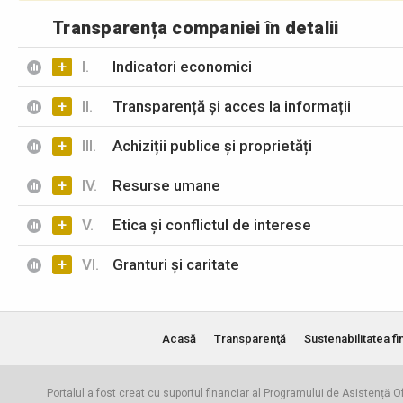
Transparența companiei în detalii
+
I.
Indicatori economici
+
II.
Transparență și acces la informații
+
III.
Achiziții publice și proprietăți
+
IV.
Resurse umane
+
V.
Etica și conflictul de interese
+
VI.
Granturi și caritate
Acasă
Transparenţă
Sustenabilitatea fi
Portalul a fost creat cu suportul financiar al Programului de Asistență Of