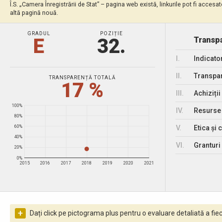
Î.S. „Camera Înregistrării de Stat” – pagina web există, linkurile pot fi accesat
altă pagină nouă.
GRADUL
POZIȚIE
E
32.
Transpa
I.
Indicato
II.
Transpar
TRANSPARENȚĂ TOTALĂ
17 %
III.
Achiziții
100%
IV.
Resurse
80%
V.
Etica și 
60%
40%
VI.
Granturi 
20%
0%
2015
2016
2017
2018
2019
2020
2021
+
Dați click pe pictograma plus pentru o evaluare detaliată a fiec