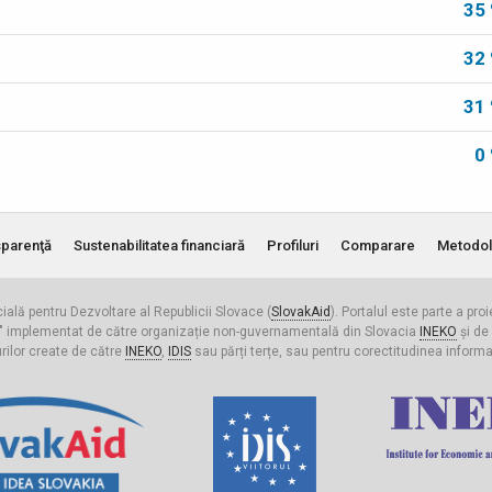
35
32
31
0
parenţă
Sustenabilitatea financiară
Profiluri
Comparare
Metodol
cială pentru Dezvoltare al Republicii Slovace (
SlovakAid
). Portalul este parte a pro
ldova" implementat de către organizație non-guvernamentală din Slovacia
INEKO
și de
urilor create de către
INEKO
,
IDIS
sau părți terțe, sau pentru corectitudinea informați