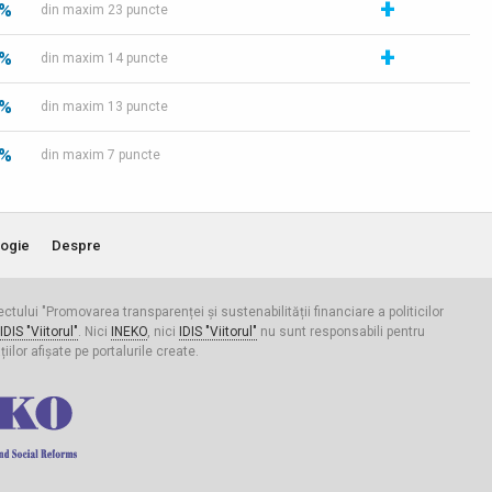
+
 %
din maxim 23 puncte
+
 %
din maxim 14 puncte
 %
din maxim 13 puncte
 %
din maxim 7 puncte
ogie
Despre
iectului "Promovarea transparenței și sustenabilității financiare a politicilor
IDIS "Viitorul"
. Nici
INEKO
, nici
IDIS "Viitorul"
nu sunt responsabili pentru
ilor afișate pe portalurile create.