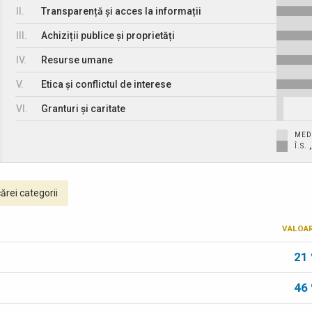
II.
Transparență și acces la informații
III.
Achiziții publice și proprietăți
IV.
Resurse umane
V.
Etica și conflictul de interese
VI.
Granturi și caritate
MED
Î.S
ărei categorii
VALOA
21
46