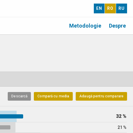
EN
RO
RU
Metodologie
Despre
Descarcă
Compară cu media
Adaugă pentru comparare
32 %
21 %