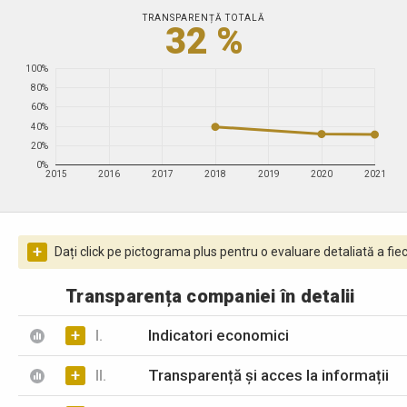
TRANSPARENȚĂ TOTALĂ
32 %
100%
80%
60%
40%
20%
0%
2015
2016
2017
2018
2019
2020
2021
+
Dați click pe pictograma plus pentru o evaluare detaliată a fiec
Transparența companiei în detalii
+
I.
Indicatori economici
+
II.
Transparență și acces la informații