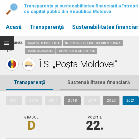
Transparența și sustenabilitatea financiară a întrepri
cu capital public din Republica Moldova
Acasă
Transparenţă
Sustenabilitatea financiar
REGIUNEA
TOATE ÎNTREPRINDERILE
ÎNTREPRINDERILE PUBLICE DIN MOLDOVA
TIP
TOATE SECTOARELE
TRANSPORT ȘI DEPOZITARE
Î.S. „Poşta Moldovei”
Transparenţă
Sustenabilitatea financiară
2015
2016
2017
2018
2019
2020
2021
GRADUL
POZIȚIE
D
22.