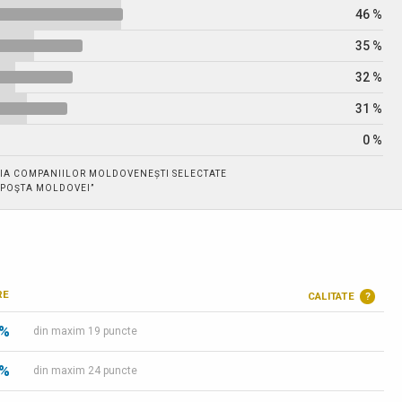
46 %
35 %
32 %
31 %
0 %
IA COMPANIILOR MOLDOVENEȘTI SELECTATE
. „POŞTA MOLDOVEI”
RE
CALITATE
?
 %
din maxim 19 puncte
 %
din maxim 24 puncte