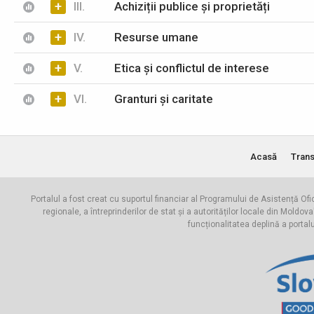
+
III.
Achiziții publice și proprietăți
+
IV.
Resurse umane
+
V.
Etica și conflictul de interese
+
VI.
Granturi și caritate
Acasă
Trans
Portalul a fost creat cu suportul financiar al Programului de Asistență Ofi
regionale, a întreprinderilor de stat și a autorităților locale din Mo
funcționalitatea deplină a portal