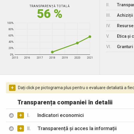
II.
Transpar
TRANSPARENȚĂ TOTALĂ
56 %
III.
Achiziții
100%
IV.
Resurse
80%
V.
Etica și 
60%
40%
VI.
Granturi 
20%
0%
2015
2016
2017
2018
2019
2020
2021
+
Dați click pe pictograma plus pentru o evaluare detaliată a fiec
Transparența companiei în detalii
+
I.
Indicatori economici
+
II.
Transparență și acces la informații