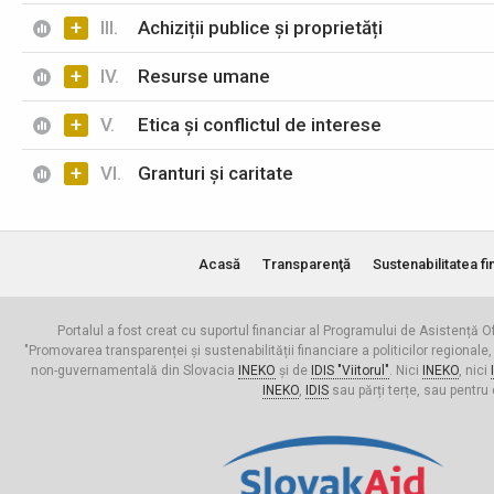
+
III.
Achiziții publice și proprietăți
+
IV.
Resurse umane
+
V.
Etica și conflictul de interese
+
VI.
Granturi și caritate
Acasă
Transparenţă
Sustenabilitatea fi
Portalul a fost creat cu suportul financiar al Programului de Asistență Of
"Promovarea transparenței și sustenabilității financiare a politicilor regionale,
non-guvernamentală din Slovacia
INEKO
și de
IDIS "Viitorul"
. Nici
INEKO
, nici
INEKO
,
IDIS
sau părți terțe, sau pentru 