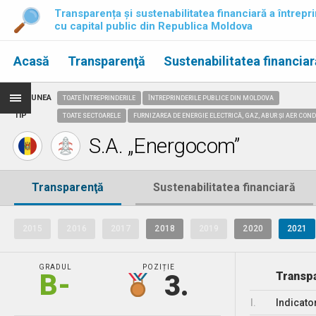
Transparența și sustenabilitatea financiară a întrepri
cu capital public din Republica Moldova
Acasă
Transparenţă
Sustenabilitatea financiar
REGIUNEA
TOATE ÎNTREPRINDERILE
ÎNTREPRINDERILE PUBLICE DIN MOLDOVA
TIP
TOATE SECTOARELE
FURNIZAREA DE ENERGIE ELECTRICĂ, GAZ, ABUR ȘI AER CON
S.A. „Energocom”
Transparenţă
Sustenabilitatea financiară
2015
2016
2017
2018
2019
2020
2021
GRADUL
POZIȚIE
B-
3.
Transpa
I.
Indicato