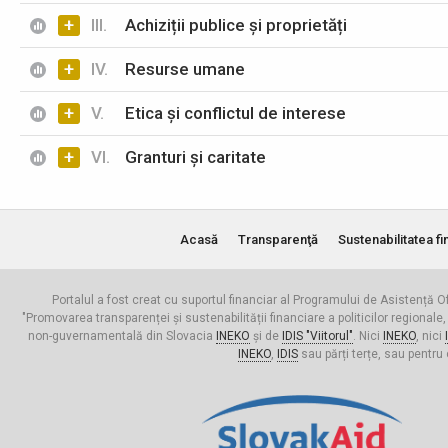
+
III.
Achiziții publice și proprietăți
+
IV.
Resurse umane
+
V.
Etica și conflictul de interese
+
VI.
Granturi și caritate
Acasă
Transparenţă
Sustenabilitatea fi
Portalul a fost creat cu suportul financiar al Programului de Asistență Of
"Promovarea transparenței și sustenabilității financiare a politicilor regionale,
non-guvernamentală din Slovacia
INEKO
și de
IDIS "Viitorul"
. Nici
INEKO
, nici
INEKO
,
IDIS
sau părți terțe, sau pentru 