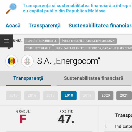
Transparența și sustenabilitatea financiară a întrepri
cu capital public din Republica Moldova
Acasă
Transparenţă
Sustenabilitatea financiar
REGIUNEA
TOATE ÎNTREPRINDERILE
ÎNTREPRINDERILE PUBLICE DIN MOLDOVA
TIP
TOATE SECTOARELE
FURNIZAREA DE ENERGIE ELECTRICĂ, GAZ, ABUR ȘI AER CON
S.A. „Energocom”
Transparenţă
Sustenabilitatea financiară
2015
2016
2017
2018
2019
2020
2021
GRADUL
POZIȚIE
F
47.
Transpa
I.
Indicato