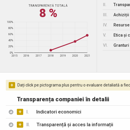
II.
Transpar
TRANSPARENȚĂ TOTALĂ
8 %
III.
Achiziții
100%
IV.
Resurse
80%
V.
Etica și 
60%
40%
VI.
Granturi 
20%
0%
2015
2016
2017
2018
2019
2020
2021
+
Dați click pe pictograma plus pentru o evaluare detaliată a fiec
Transparența companiei în detalii
+
I.
Indicatori economici
+
II.
Transparență și acces la informații