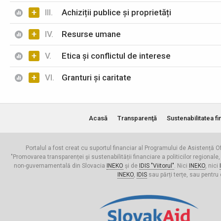
+
III.
Achiziții publice și proprietăți
+
IV.
Resurse umane
+
V.
Etica și conflictul de interese
+
VI.
Granturi și caritate
Acasă
Transparenţă
Sustenabilitatea fi
Portalul a fost creat cu suportul financiar al Programului de Asistență Of
"Promovarea transparenței și sustenabilității financiare a politicilor regionale,
non-guvernamentală din Slovacia
INEKO
și de
IDIS "Viitorul"
. Nici
INEKO
, nici
INEKO
,
IDIS
sau părți terțe, sau pentru 