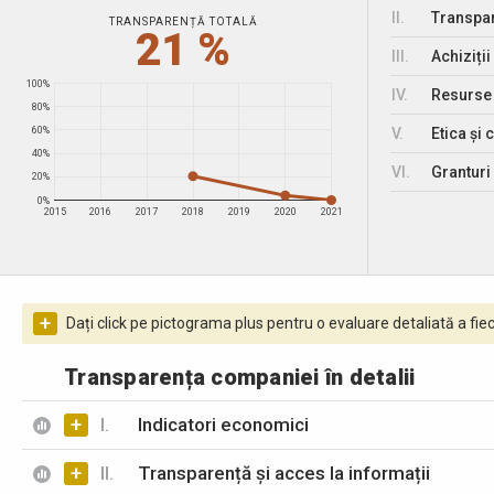
II.
Transpar
TRANSPARENȚĂ TOTALĂ
21 %
III.
Achiziții
100%
IV.
Resurse
80%
V.
Etica și 
60%
40%
VI.
Granturi 
20%
0%
2015
2016
2017
2018
2019
2020
2021
+
Dați click pe pictograma plus pentru o evaluare detaliată a fiec
Transparența companiei în detalii
+
I.
Indicatori economici
+
II.
Transparență și acces la informații