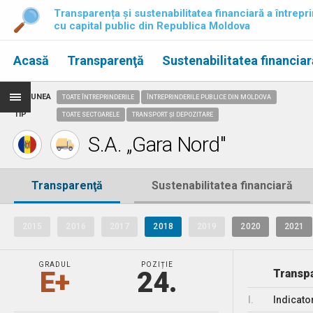
Transparența și sustenabilitatea financiară a întrepri
cu capital public din Republica Moldova
Acasă
Transparenţă
Sustenabilitatea financiar
REGIUNEA
TOATE ÎNTREPRINDERILE
ÎNTREPRINDERILE PUBLICE DIN MOLDOVA
TIP
TOATE SECTOARELE
TRANSPORT ȘI DEPOZITARE
S.A. „Gara Nord"
Transparenţă
Sustenabilitatea financiară
2015
2016
2017
2018
2019
2020
2021
GRADUL
POZIȚIE
E+
24.
Transpa
I.
Indicato