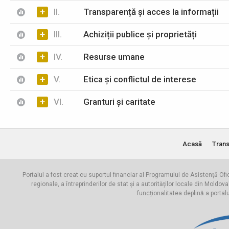
+
II.
Transparență și acces la informații
+
III.
Achiziții publice și proprietăți
+
IV.
Resurse umane
+
V.
Etica și conflictul de interese
+
VI.
Granturi și caritate
Acasă
Trans
Portalul a fost creat cu suportul financiar al Programului de Asistență Ofi
regionale, a întreprinderilor de stat și a autorităților locale din Mo
funcționalitatea deplină a portal