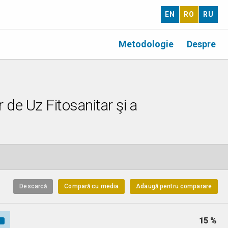
EN
RO
RU
Metodologie
Despre
 de Uz Fitosanitar şi a
Descarcă
Compară cu media
Adaugă pentru comparare
15 %