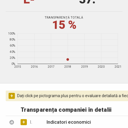
TRANSPARENȚĂ TOTALĂ
15 %
100%
80%
60%
40%
20%
0%
2015
2016
2017
2018
2019
2020
2021
+
Dați click pe pictograma plus pentru o evaluare detaliată a fiec
Transparența companiei în detalii
+
I.
Indicatori economici