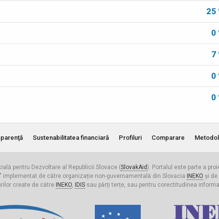
25
0
7
0
0
parenţă
Sustenabilitatea financiară
Profiluri
Comparare
Metodol
cială pentru Dezvoltare al Republicii Slovace (
SlovakAid
). Portalul este parte a pro
ldova" implementat de către organizație non-guvernamentală din Slovacia
INEKO
și de
urilor create de către
INEKO
,
IDIS
sau părți terțe, sau pentru corectitudinea informați