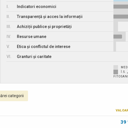
I.
Indicatori economici
II.
Transparență și acces la informații
III.
Achiziții publice și proprietăți
IV.
Resurse umane
V.
Etica și conflictul de interese
VI.
Granturi și caritate
MED
Î.S
FITOSANI
ărei categorii
VALOA
39