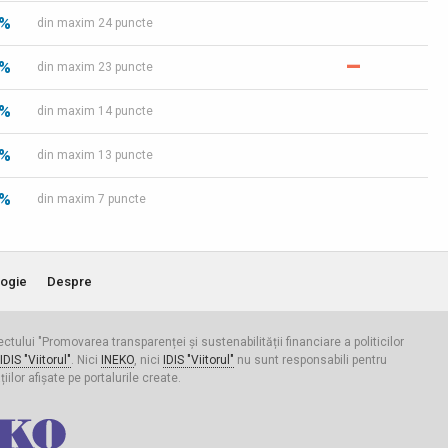
 %
din maxim 24 puncte
–
 %
din maxim 23 puncte
 %
din maxim 14 puncte
 %
din maxim 13 puncte
 %
din maxim 7 puncte
ogie
Despre
iectului "Promovarea transparenței și sustenabilității financiare a politicilor
IDIS "Viitorul"
. Nici
INEKO
, nici
IDIS "Viitorul"
nu sunt responsabili pentru
ilor afișate pe portalurile create.