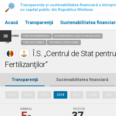
Transparența și sustenabilitatea financiară a întrepri
cu capital public din Republica Moldova
Acasă
Transparenţă
Sustenabilitatea financiar
REGIUNEA
TOATE ÎNTREPRINDERILE
ÎNTREPRINDERILE PUBLICE DIN MOLDOVA
TIP
TOATE SECTOARELE
TESTAREA ȘI CERTIFICAREA
Î.S. „Centrul de Stat pent
Fertilizanţilor”
Transparenţă
Sustenabilitatea financiară
2015
2016
2017
2018
2019
2020
2021
GRADUL
POZIȚIE
E-
37.