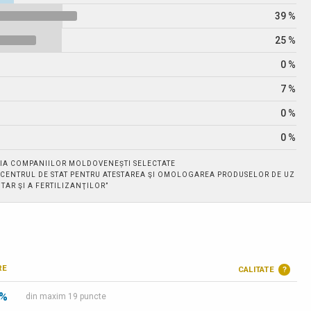
39 %
25 %
0 %
7 %
0 %
0 %
IA COMPANIILOR MOLDOVENEȘTI SELECTATE
. „CENTRUL DE STAT PENTRU ATESTAREA ŞI OMOLOGAREA PRODUSELOR DE UZ
TAR ŞI A FERTILIZANŢILOR”
RE
CALITATE
?
 %
din maxim 19 puncte