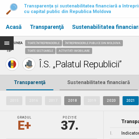
Transparența și sustenabilitatea financiară a întrepri
cu capital public din Republica Moldova
Acasă
Transparenţă
Sustenabilitatea financiar
REGIUNEA
TOATE ÎNTREPRINDERILE
ÎNTREPRINDERILE PUBLICE DIN MOLDOVA
TIP
TOATE SECTOARELE
ACTIVITATI IMOBILIARE
Î.S. „Palatul Republicii”
Transparenţă
Sustenabilitatea financiară
2015
2016
2017
2018
2019
2020
2021
GRADUL
POZIȚIE
E+
37.
Transpa
I.
Indicato