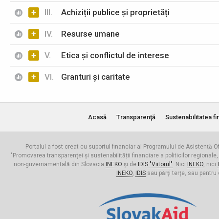
+
III.
Achiziții publice și proprietăți
+
IV.
Resurse umane
+
V.
Etica și conflictul de interese
+
VI.
Granturi și caritate
Acasă
Transparenţă
Sustenabilitatea fi
Portalul a fost creat cu suportul financiar al Programului de Asistență Of
"Promovarea transparenței și sustenabilității financiare a politicilor regionale,
non-guvernamentală din Slovacia
INEKO
și de
IDIS "Viitorul"
. Nici
INEKO
, nici
INEKO
,
IDIS
sau părți terțe, sau pentru 