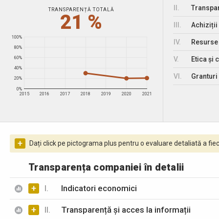
II.
Transpar
TRANSPARENȚĂ TOTALĂ
21 %
III.
Achiziții
100%
IV.
Resurse
80%
V.
Etica și 
60%
40%
VI.
Granturi 
20%
0%
2015
2016
2017
2018
2019
2020
2021
+
Dați click pe pictograma plus pentru o evaluare detaliată a fiec
Transparența companiei în detalii
+
I.
Indicatori economici
+
II.
Transparență și acces la informații