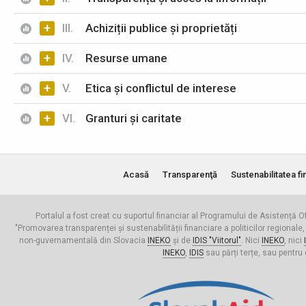
+
III.
Achiziții publice și proprietăți
+
IV.
Resurse umane
+
V.
Etica și conflictul de interese
+
VI.
Granturi și caritate
Acasă
Transparenţă
Sustenabilitatea fi
Portalul a fost creat cu suportul financiar al Programului de Asistență Of
"Promovarea transparenței și sustenabilității financiare a politicilor regionale,
non-guvernamentală din Slovacia
INEKO
și de
IDIS "Viitorul"
. Nici
INEKO
, nici
INEKO
,
IDIS
sau părți terțe, sau pentru 