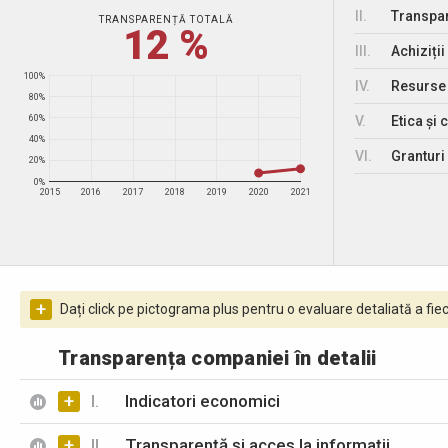
II.
Transpar
TRANSPARENȚĂ TOTALĂ
12 %
III.
Achiziții
100%
IV.
Resurse
80%
V.
Etica și 
60%
40%
VI.
Granturi 
20%
0%
2015
2016
2017
2018
2019
2020
2021
+
Dați click pe pictograma plus pentru o evaluare detaliată a fiec
Transparența companiei în detalii
+
I.
Indicatori economici
+
II.
Transparență și acces la informații