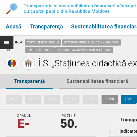
Transparența și sustenabilitatea financiară a întrepri
cu capital public din Republica Moldova
Acasă
Transparenţă
Sustenabilitatea financiar
REGIUNEA
TOATE ÎNTREPRINDERILE
ÎNTREPRINDERILE PUBLICE DIN MOLDOVA
TIP
TOATE SECTOARELE
AGRICULTURĂ, SILVICULTURĂ ȘI PESCUIT
Î.S. „Stațiunea didactică e
Transparenţă
Sustenabilitatea financiară
2015
2016
2017
2018
2019
2020
2021
GRADUL
POZIȚIE
E-
50.
Transpa
I.
Indicato