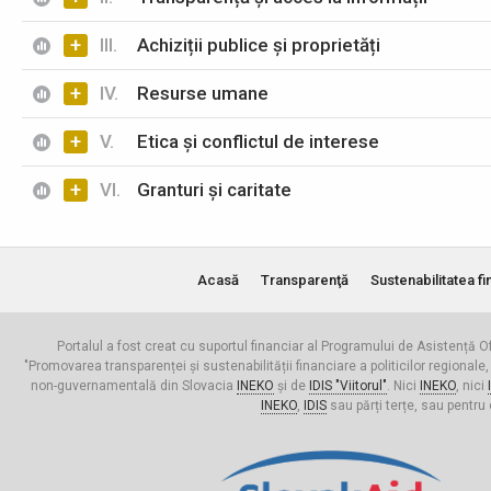
+
III.
Achiziții publice și proprietăți
+
IV.
Resurse umane
+
V.
Etica și conflictul de interese
+
VI.
Granturi și caritate
Acasă
Transparenţă
Sustenabilitatea fi
Portalul a fost creat cu suportul financiar al Programului de Asistență Of
"Promovarea transparenței și sustenabilității financiare a politicilor regionale,
non-guvernamentală din Slovacia
INEKO
și de
IDIS "Viitorul"
. Nici
INEKO
, nici
INEKO
,
IDIS
sau părți terțe, sau pentru 