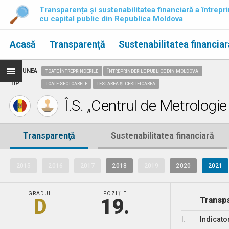
Transparența și sustenabilitatea financiară a întrepri
cu capital public din Republica Moldova
Acasă
Transparenţă
Sustenabilitatea financiar
REGIUNEA
TOATE ÎNTREPRINDERILE
ÎNTREPRINDERILE PUBLICE DIN MOLDOVA
TIP
TOATE SECTOARELE
TESTAREA ȘI CERTIFICAREA
Î.S. „Centrul de Metrologie 
Transparenţă
Sustenabilitatea financiară
2015
2016
2017
2018
2019
2020
2021
GRADUL
POZIȚIE
D
19.
Transpa
I.
Indicato