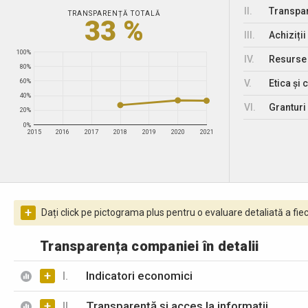
II.
Transpar
TRANSPARENȚĂ TOTALĂ
33 %
III.
Achiziții
100%
IV.
Resurse
80%
V.
Etica și 
60%
40%
VI.
Granturi 
20%
0%
2015
2016
2017
2018
2019
2020
2021
+
Dați click pe pictograma plus pentru o evaluare detaliată a fiec
Transparența companiei în detalii
+
I.
Indicatori economici
+
II.
Transparență și acces la informații