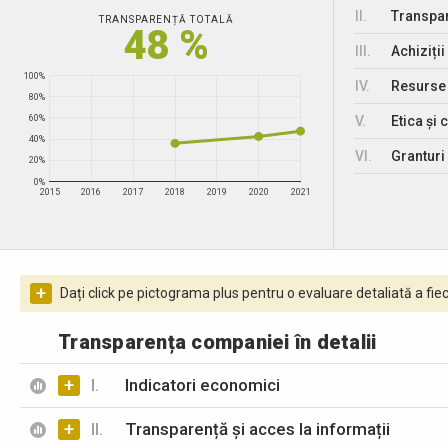
II.
Transpar
TRANSPARENȚĂ TOTALĂ
48 %
III.
Achiziții
100%
IV.
Resurse
80%
V.
Etica și 
60%
40%
VI.
Granturi 
20%
0%
2015
2016
2017
2018
2019
2020
2021
+
Dați click pe pictograma plus pentru o evaluare detaliată a fiec
Transparența companiei în detalii
+
I.
Indicatori economici
+
II.
Transparență și acces la informații