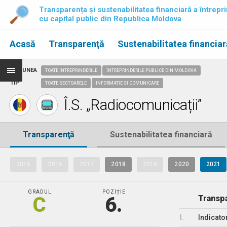
Transparența și sustenabilitatea financiară a întrepri
cu capital public din Republica Moldova
Acasă
Transparenţă
Sustenabilitatea financiar
REGIUNEA
TOATE ÎNTREPRINDERILE
ÎNTREPRINDERILE PUBLICE DIN MOLDOVA
TIP
TOATE SECTOARELE
INFORMATIE SI COMUNICARE
Î.S. „Radiocomunicații”
Transparenţă
Sustenabilitatea financiară
2015
2016
2017
2018
2019
2020
2021
GRADUL
POZIȚIE
C
6.
Transpa
I.
Indicato