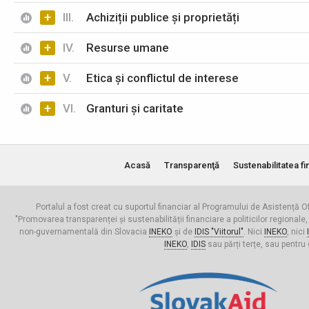
+
III.
Achiziții publice și proprietăți
+
IV.
Resurse umane
+
V.
Etica și conflictul de interese
+
VI.
Granturi și caritate
Acasă
Transparenţă
Sustenabilitatea fi
Portalul a fost creat cu suportul financiar al Programului de Asistență Of
"Promovarea transparenței și sustenabilității financiare a politicilor regionale,
non-guvernamentală din Slovacia
INEKO
și de
IDIS "Viitorul"
. Nici
INEKO
, nici
INEKO
,
IDIS
sau părți terțe, sau pentru 