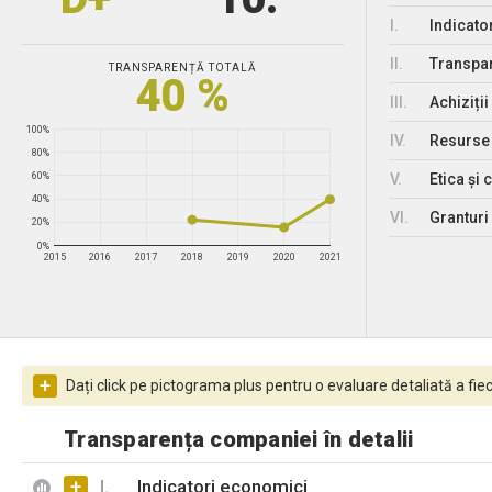
I.
Indicato
II.
Transpar
TRANSPARENȚĂ TOTALĂ
40 %
III.
Achiziții
100%
IV.
Resurse
80%
V.
Etica și 
60%
40%
VI.
Granturi 
20%
0%
2015
2016
2017
2018
2019
2020
2021
+
Dați click pe pictograma plus pentru o evaluare detaliată a fiec
Transparența companiei în detalii
+
I.
Indicatori economici