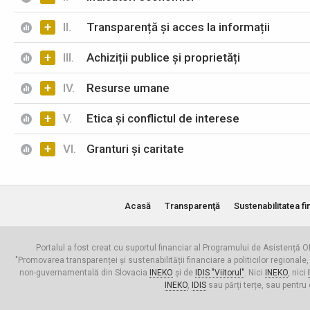
+
II.
Transparență și acces la informații
+
III.
Achiziții publice și proprietăți
+
IV.
Resurse umane
+
V.
Etica și conflictul de interese
+
VI.
Granturi și caritate
Acasă
Transparenţă
Sustenabilitatea fi
Portalul a fost creat cu suportul financiar al Programului de Asistență Of
"Promovarea transparenței și sustenabilității financiare a politicilor regionale,
non-guvernamentală din Slovacia
INEKO
și de
IDIS "Viitorul"
. Nici
INEKO
, nici
INEKO
,
IDIS
sau părți terțe, sau pentru 