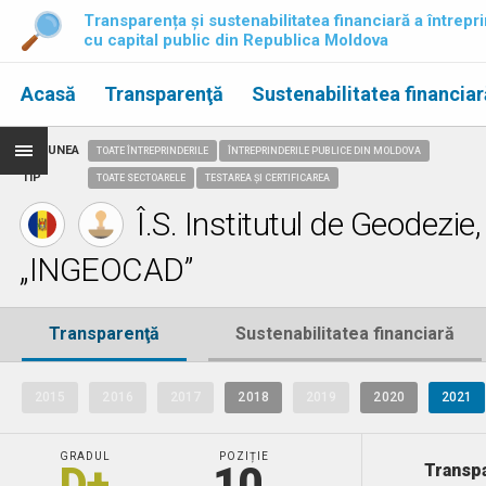
Transparența și sustenabilitatea financiară a întrepri
cu capital public din Republica Moldova
Acasă
Transparenţă
Sustenabilitatea financiar
REGIUNEA
TOATE ÎNTREPRINDERILE
ÎNTREPRINDERILE PUBLICE DIN MOLDOVA
TIP
TOATE SECTOARELE
TESTAREA ȘI CERTIFICAREA
Î.S. Institutul de Geodezi
„INGEOCAD”
Transparenţă
Sustenabilitatea financiară
2015
2016
2017
2018
2019
2020
2021
GRADUL
POZIȚIE
D+
10.
Transpa