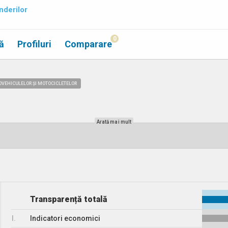
nderilor
0
ă
Profiluri
Comparare
OVEHICULELOR ȘI MOTOCICLETELOR
Arată mai mult
Transparență totală
I.
Indicatori economici