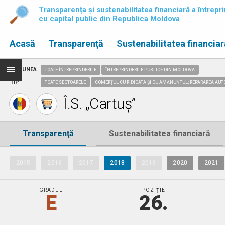
Transparența și sustenabilitatea financiară a întrepri
cu capital public din Republica Moldova
Acasă
Transparenţă
Sustenabilitatea financiar
REGIUNEA
TOATE ÎNTREPRINDERILE
ÎNTREPRINDERILE PUBLICE DIN MOLDOVA
TIP
TOATE SECTOARELE
COMERȚUL CU RIDICATA ȘI CU AMĂNUNTUL; REPARAREA AUT
Î.S. „Cartuș”
Transparenţă
Sustenabilitatea financiară
2015
2016
2017
2018
2019
2020
2021
GRADUL
POZIȚIE
E
26.