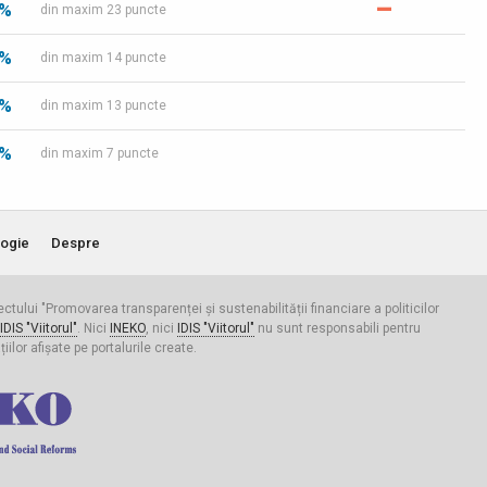
–
 %
din maxim 23 puncte
 %
din maxim 14 puncte
 %
din maxim 13 puncte
 %
din maxim 7 puncte
ogie
Despre
iectului "Promovarea transparenței și sustenabilității financiare a politicilor
IDIS "Viitorul"
. Nici
INEKO
, nici
IDIS "Viitorul"
nu sunt responsabili pentru
ilor afișate pe portalurile create.