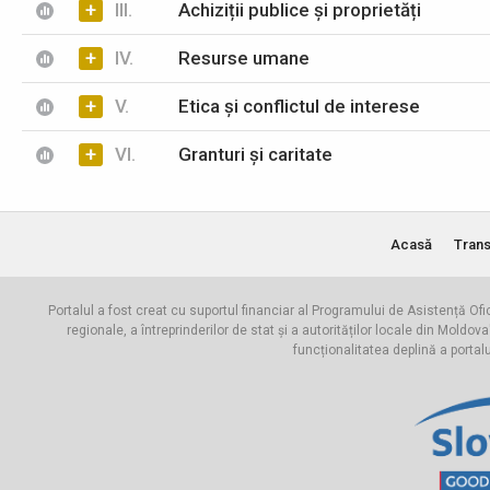
+
III.
Achiziții publice și proprietăți
+
IV.
Resurse umane
+
V.
Etica și conflictul de interese
+
VI.
Granturi și caritate
Acasă
Trans
Portalul a fost creat cu suportul financiar al Programului de Asistență Ofi
regionale, a întreprinderilor de stat și a autorităților locale din Mo
funcționalitatea deplină a portal