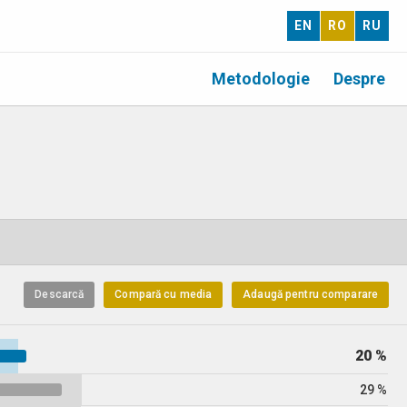
EN
RO
RU
Metodologie
Despre
Descarcă
Compară cu media
Adaugă pentru comparare
20 %
29 %