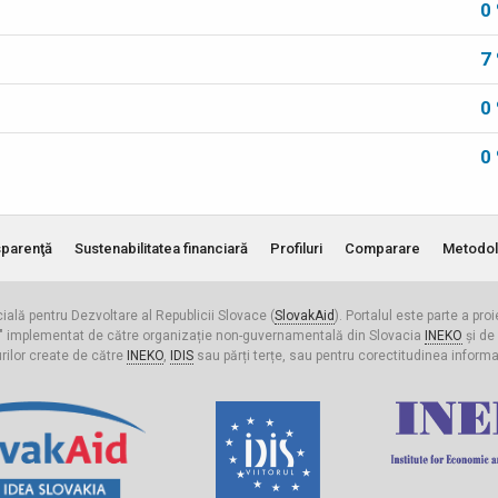
0
7
0
0
parenţă
Sustenabilitatea financiară
Profiluri
Comparare
Metodol
cială pentru Dezvoltare al Republicii Slovace (
SlovakAid
). Portalul este parte a pro
ldova" implementat de către organizație non-guvernamentală din Slovacia
INEKO
și de
urilor create de către
INEKO
,
IDIS
sau părți terțe, sau pentru corectitudinea informați