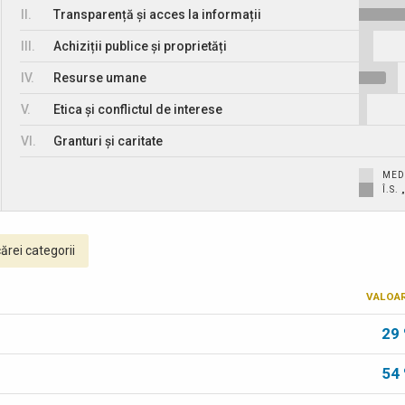
II.
Transparență și acces la informații
III.
Achiziții publice și proprietăți
IV.
Resurse umane
V.
Etica și conflictul de interese
VI.
Granturi și caritate
MED
Î.S.
ărei categorii
VALOA
29
54