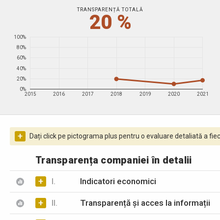
TRANSPARENȚĂ TOTALĂ
20 %
100%
80%
60%
40%
20%
0%
2015
2016
2017
2018
2019
2020
2021
+
Dați click pe pictograma plus pentru o evaluare detaliată a fiec
Transparența companiei în detalii
+
I.
Indicatori economici
+
II.
Transparență și acces la informații