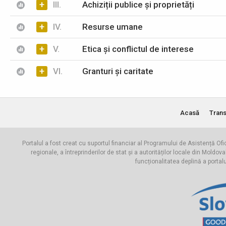
+
III.
Achiziții publice și proprietăți
+
IV.
Resurse umane
+
V.
Etica și conflictul de interese
+
VI.
Granturi și caritate
Acasă
Trans
Portalul a fost creat cu suportul financiar al Programului de Asistență Ofi
regionale, a întreprinderilor de stat și a autorităților locale din Mo
funcționalitatea deplină a portal