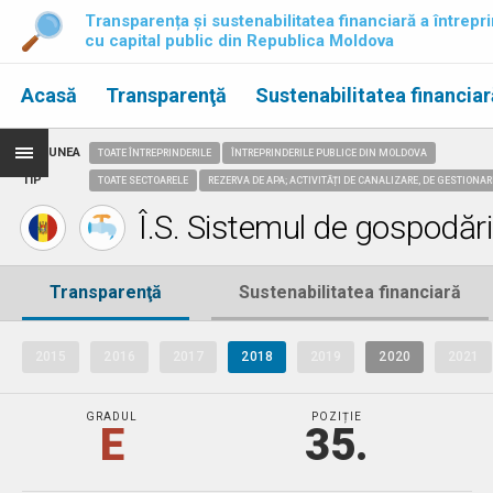
Transparența și sustenabilitatea financiară a întrepri
cu capital public din Republica Moldova
Acasă
Transparenţă
Sustenabilitatea financiar
REGIUNEA
TOATE ÎNTREPRINDERILE
ÎNTREPRINDERILE PUBLICE DIN MOLDOVA
TIP
TOATE SECTOARELE
REZERVA DE APA; ACTIVITĂȚI DE CANALIZARE, DE GESTIONAR
Î.S. Sistemul de gospodări
Transparenţă
Sustenabilitatea financiară
2015
2016
2017
2018
2019
2020
2021
GRADUL
POZIȚIE
E
35.