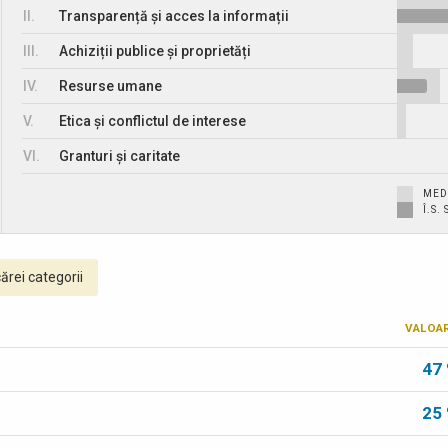
II.
Transparență și acces la informații
III.
Achiziții publice și proprietăți
IV.
Resurse umane
V.
Etica și conflictul de interese
VI.
Granturi și caritate
MED
Î.S
ărei categorii
VALOA
47
25