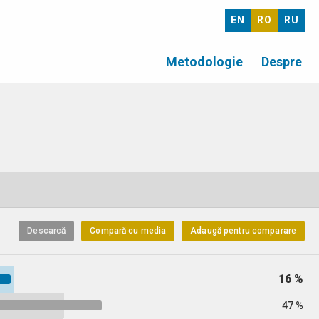
EN
RO
RU
Metodologie
Despre
Descarcă
Compară cu media
Adaugă pentru comparare
16 %
47 %