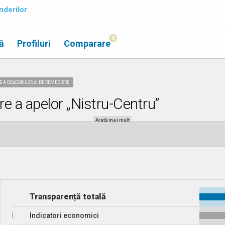
nderilor
0
ă
Profiluri
Comparare
E A DEȘEURILOR ȘI DE REMEDIERE
re a apelor „Nistru-Centru”
Arată mai mult
Transparență totală
I.
Indicatori economici