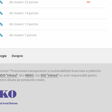
–
 %
din maxim 23 puncte
 %
din maxim 14 puncte
 %
din maxim 13 puncte
 %
din maxim 7 puncte
ogie
Despre
iectului "Promovarea transparenței și sustenabilității financiare a politicilor
IDIS "Viitorul"
. Nici
INEKO
, nici
IDIS "Viitorul"
nu sunt responsabili pentru
ilor afișate pe portalurile create.