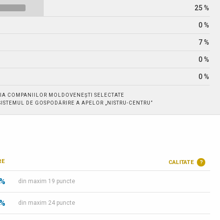
25 %
0 %
7 %
0 %
0 %
IA COMPANIILOR MOLDOVENEȘTI SELECTATE
. SISTEMUL DE GOSPODĂRIRE A APELOR „NISTRU-CENTRU”
RE
CALITATE
?
 %
din maxim 19 puncte
 %
din maxim 24 puncte