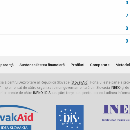
0
7
0
0
parenţă
Sustenabilitatea financiară
Profiluri
Comparare
Metodol
cială pentru Dezvoltare al Republicii Slovace (
SlovakAid
). Portalul este parte a pro
ldova" implementat de către organizație non-guvernamentală din Slovacia
INEKO
și de
urilor create de către
INEKO
,
IDIS
sau părți terțe, sau pentru corectitudinea informați