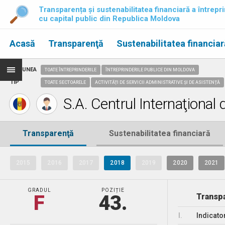
Transparența și sustenabilitatea financiară a întrepri
cu capital public din Republica Moldova
Acasă
Transparenţă
Sustenabilitatea financiar
REGIUNEA
TOATE ÎNTREPRINDERILE
ÎNTREPRINDERILE PUBLICE DIN MOLDOVA
TIP
TOATE SECTOARELE
ACTIVITĂȚI DE SERVICII ADMINISTRATIVE ȘI DE ASISTENȚĂ
S.A. Centrul Internaţional 
Transparenţă
Sustenabilitatea financiară
2015
2016
2017
2018
2019
2020
2021
GRADUL
POZIȚIE
F
43.
Transpa
I.
Indicato