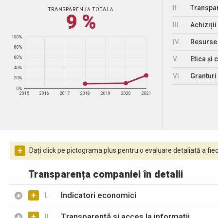
II.
Transpar
TRANSPARENȚĂ TOTALĂ
9 %
III.
Achiziții
100%
IV.
Resurse
80%
V.
Etica și 
60%
40%
VI.
Granturi 
20%
0%
2015
2016
2017
2018
2019
2020
2021
+
Dați click pe pictograma plus pentru o evaluare detaliată a fiec
Transparența companiei în detalii
+
I.
Indicatori economici
+
II.
Transparență și acces la informații