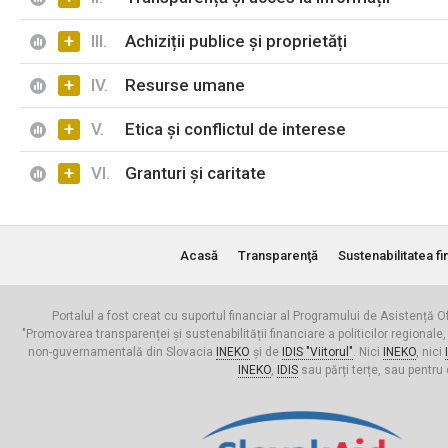
+
III.
Achiziții publice și proprietăți
+
IV.
Resurse umane
+
V.
Etica și conflictul de interese
+
VI.
Granturi și caritate
Acasă
Transparenţă
Sustenabilitatea fi
Portalul a fost creat cu suportul financiar al Programului de Asistență Of
"Promovarea transparenței și sustenabilității financiare a politicilor regionale,
non-guvernamentală din Slovacia
INEKO
și de
IDIS "Viitorul"
. Nici
INEKO
, nici
INEKO
,
IDIS
sau părți terțe, sau pentru 