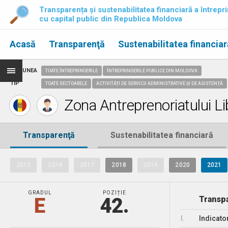
Transparența și sustenabilitatea financiară a întrepri
cu capital public din Republica Moldova
Acasă
Transparenţă
Sustenabilitatea financiar
REGIUNEA
TOATE ÎNTREPRINDERILE
ÎNTREPRINDERILE PUBLICE DIN MOLDOVA
TIP
TOATE SECTOARELE
ACTIVITĂȚI DE SERVICII ADMINISTRATIVE ȘI DE ASISTENȚĂ
Zona Antreprenoriatului L
Transparenţă
Sustenabilitatea financiară
2015
2016
2017
2018
2019
2020
2021
GRADUL
POZIȚIE
E
42.
Transpa
I.
Indicato