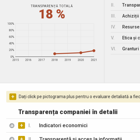
II.
Transpar
TRANSPARENȚĂ TOTALĂ
18 %
III.
Achiziții
100%
IV.
Resurse
80%
V.
Etica și 
60%
40%
VI.
Granturi 
20%
0%
2015
2016
2017
2018
2019
2020
2021
+
Dați click pe pictograma plus pentru o evaluare detaliată a fiec
Transparența companiei în detalii
+
I.
Indicatori economici
+
II.
Transparență și acces la informații