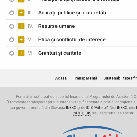
+
III.
Achiziții publice și proprietăți
+
IV.
Resurse umane
+
V.
Etica și conflictul de interese
+
VI.
Granturi și caritate
Acasă
Transparenţă
Sustenabilitatea fi
Portalul a fost creat cu suportul financiar al Programului de Asistență Of
"Promovarea transparenței și sustenabilității financiare a politicilor regionale,
non-guvernamentală din Slovacia
INEKO
și de
IDIS "Viitorul"
. Nici
INEKO
, nici
INEKO
,
IDIS
sau părți terțe, sau pentru 