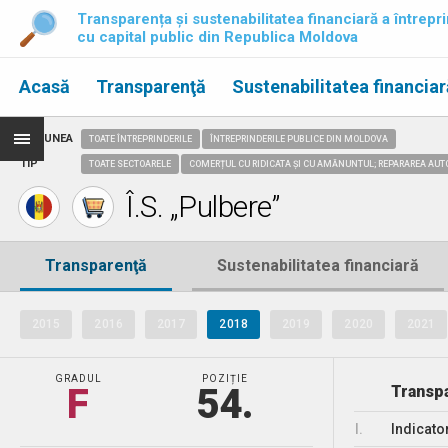
Transparența și sustenabilitatea financiară a întrepri
cu capital public din Republica Moldova
Acasă
Transparenţă
Sustenabilitatea financiar
REGIUNEA
TOATE ÎNTREPRINDERILE
ÎNTREPRINDERILE PUBLICE DIN MOLDOVA
TIP
TOATE SECTOARELE
COMERȚUL CU RIDICATA ȘI CU AMĂNUNTUL; REPARAREA AUT
Î.S. „Pulbere”
Transparenţă
Sustenabilitatea financiară
2015
2016
2017
2018
2019
2020
2021
GRADUL
POZIȚIE
F
54.
Transpa
I.
Indicato