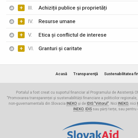
+
III.
Achiziții publice și proprietăți
+
IV.
Resurse umane
+
V.
Etica și conflictul de interese
+
VI.
Granturi și caritate
Acasă
Transparenţă
Sustenabilitatea fi
Portalul a fost creat cu suportul financiar al Programului de Asistență Of
"Promovarea transparenței și sustenabilității financiare a politicilor regionale,
non-guvernamentală din Slovacia
INEKO
și de
IDIS "Viitorul"
. Nici
INEKO
, nici
INEKO
,
IDIS
sau părți terțe, sau pentru 