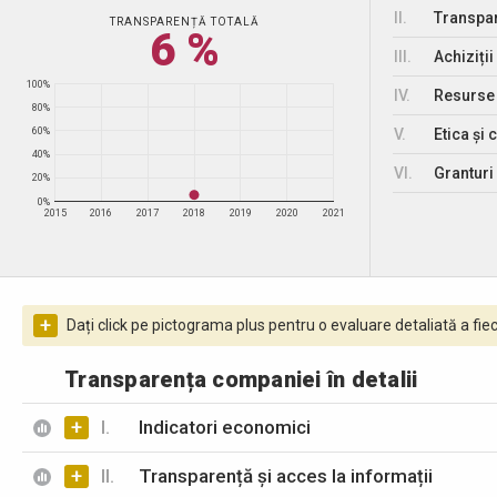
II.
Transpar
TRANSPARENȚĂ TOTALĂ
6 %
III.
Achiziții
100%
IV.
Resurse
80%
V.
Etica și 
60%
40%
VI.
Granturi 
20%
0%
2015
2016
2017
2018
2019
2020
2021
+
Dați click pe pictograma plus pentru o evaluare detaliată a fiec
Transparența companiei în detalii
+
I.
Indicatori economici
+
II.
Transparență și acces la informații