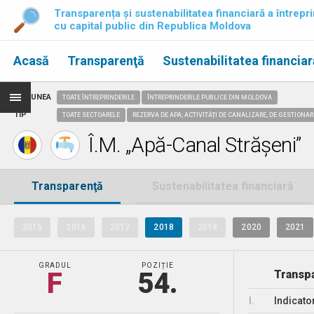
Transparența și sustenabilitatea financiară a întrepri
cu capital public din Republica Moldova
Acasă
Transparenţă
Sustenabilitatea financiar
REGIUNEA
TOATE ÎNTREPRINDERILE
ÎNTREPRINDERILE PUBLICE DIN MOLDOVA
TIP
TOATE SECTOARELE
REZERVA DE APA; ACTIVITĂȚI DE CANALIZARE, DE GESTIONAR
Î.M. „Apă-Canal Strășeni”
Transparenţă
Sustenabilitatea financiară
2015
2016
2017
2018
2019
2020
2021
GRADUL
POZIȚIE
F
54.
Transpa
I.
Indicato