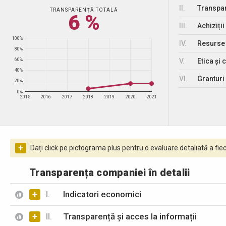
II.
Transpar
TRANSPARENȚĂ TOTALĂ
6 %
III.
Achiziții
100%
IV.
Resurse
80%
V.
Etica și 
60%
40%
VI.
Granturi 
20%
0%
2015
2016
2017
2018
2019
2020
2021
+
Dați click pe pictograma plus pentru o evaluare detaliată a fiec
Transparența companiei în detalii
+
I.
Indicatori economici
+
II.
Transparență și acces la informații