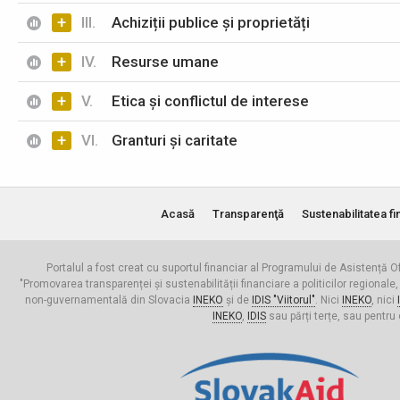
+
III.
Achiziții publice și proprietăți
+
IV.
Resurse umane
+
V.
Etica și conflictul de interese
+
VI.
Granturi și caritate
Acasă
Transparenţă
Sustenabilitatea fi
Portalul a fost creat cu suportul financiar al Programului de Asistență Of
"Promovarea transparenței și sustenabilității financiare a politicilor regionale,
non-guvernamentală din Slovacia
INEKO
și de
IDIS "Viitorul"
. Nici
INEKO
, nici
INEKO
,
IDIS
sau părți terțe, sau pentru 