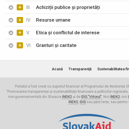
+
III.
Achiziții publice și proprietăți
+
IV.
Resurse umane
+
V.
Etica și conflictul de interese
+
VI.
Granturi și caritate
Acasă
Transparenţă
Sustenabilitatea fi
Portalul a fost creat cu suportul financiar al Programului de Asistență Of
"Promovarea transparenței și sustenabilității financiare a politicilor regionale,
non-guvernamentală din Slovacia
INEKO
și de
IDIS "Viitorul"
. Nici
INEKO
, nici
INEKO
,
IDIS
sau părți terțe, sau pentru 