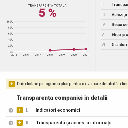
II.
Transpar
TRANSPARENȚĂ TOTALĂ
5 %
III.
Achiziții
100%
IV.
Resurse
80%
V.
Etica și 
60%
40%
VI.
Granturi 
20%
0%
2015
2016
2017
2018
2019
2020
2021
+
Dați click pe pictograma plus pentru o evaluare detaliată a fiec
Transparența companiei în detalii
+
I.
Indicatori economici
+
II.
Transparență și acces la informații