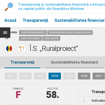
Transparența și sustenabilitatea financiară a întrepri
cu capital public din Republica Moldova
Acasă
Transparenţă
Sustenabilitatea financiar
REGIUNEA
TOATE ÎNTREPRINDERILE
ÎNTREPRINDERILE PUBLICE DIN MOLDOVA
TIP
TOATE SECTOARELE
CONSTRUCTIE
Î.S. „Ruralproiect”
Transparenţă
Sustenabilitatea financiară
2015
2016
2017
2018
2019
2020
2021
GRADUL
POZIȚIE
F
58.
Transpa
I.
Indicato