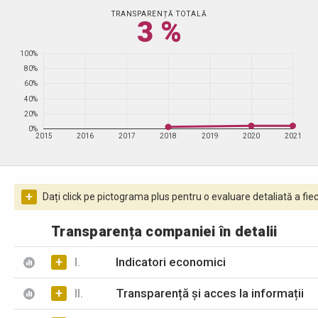
TRANSPARENȚĂ TOTALĂ
3 %
100%
80%
60%
40%
20%
0%
2015
2016
2017
2018
2019
2020
2021
+
Dați click pe pictograma plus pentru o evaluare detaliată a fiec
Transparența companiei în detalii
+
I.
Indicatori economici
+
II.
Transparență și acces la informații