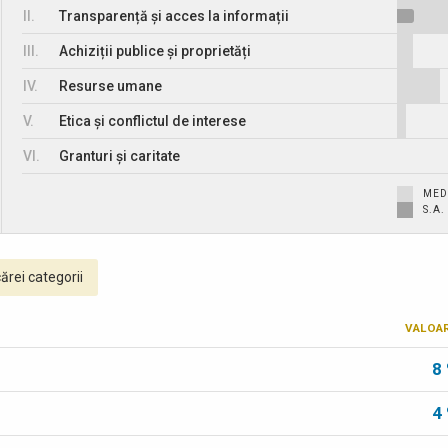
II.
Transparență și acces la informații
III.
Achiziții publice și proprietăți
IV.
Resurse umane
V.
Etica și conflictul de interese
VI.
Granturi și caritate
MED
S.A
ărei categorii
VALOA
8
4