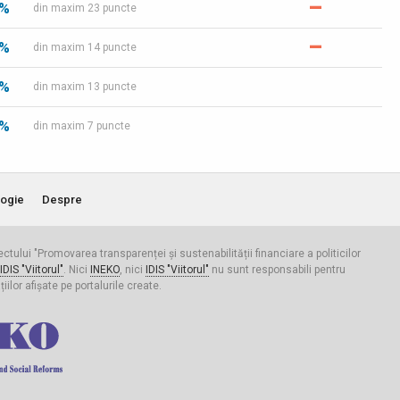
–
 %
din maxim 23 puncte
–
 %
din maxim 14 puncte
 %
din maxim 13 puncte
 %
din maxim 7 puncte
ogie
Despre
iectului "Promovarea transparenței și sustenabilității financiare a politicilor
IDIS "Viitorul"
. Nici
INEKO
, nici
IDIS "Viitorul"
nu sunt responsabili pentru
ilor afișate pe portalurile create.