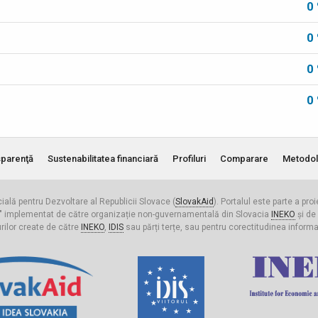
0
0
0
0
parenţă
Sustenabilitatea financiară
Profiluri
Comparare
Metodol
cială pentru Dezvoltare al Republicii Slovace (
SlovakAid
). Portalul este parte a pro
ldova" implementat de către organizație non-guvernamentală din Slovacia
INEKO
și de
urilor create de către
INEKO
,
IDIS
sau părți terțe, sau pentru corectitudinea informați