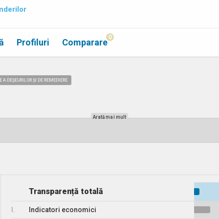
nderilor
0
ă
Profiluri
Comparare
E A DEȘEURILOR ȘI DE REMEDIERE
Arată mai mult
Transparență totală
I.
Indicatori economici