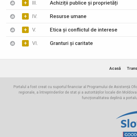
+
III.
Achiziții publice și proprietăți
+
IV.
Resurse umane
+
V.
Etica și conflictul de interese
+
VI.
Granturi și caritate
Acasă
Trans
Portalul a fost creat cu suportul financiar al Programului de Asistență Ofi
regionale, a întreprinderilor de stat și a autorităților locale din Mo
funcționalitatea deplină a portal