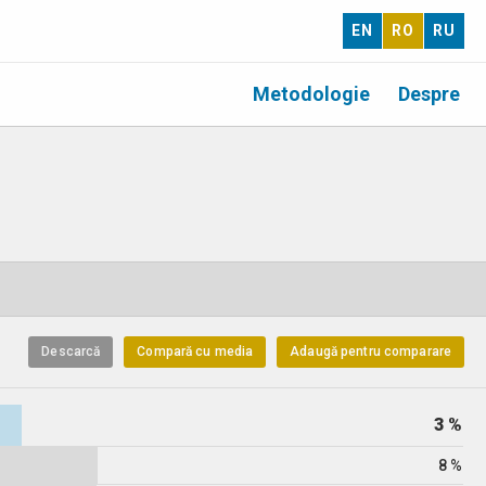
EN
RO
RU
Metodologie
Despre
Descarcă
Compară cu media
Adaugă pentru comparare
3 %
8 %