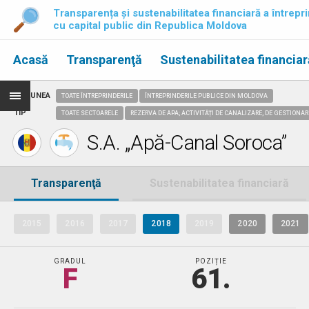
Transparența și sustenabilitatea financiară a întrepri
cu capital public din Republica Moldova
Acasă
Transparenţă
Sustenabilitatea financiar
REGIUNEA
TOATE ÎNTREPRINDERILE
ÎNTREPRINDERILE PUBLICE DIN MOLDOVA
TIP
TOATE SECTOARELE
REZERVA DE APA; ACTIVITĂȚI DE CANALIZARE, DE GESTIONAR
S.A. „Apă-Canal Soroca”
Transparenţă
Sustenabilitatea financiară
2015
2016
2017
2018
2019
2020
2021
GRADUL
POZIȚIE
F
61.