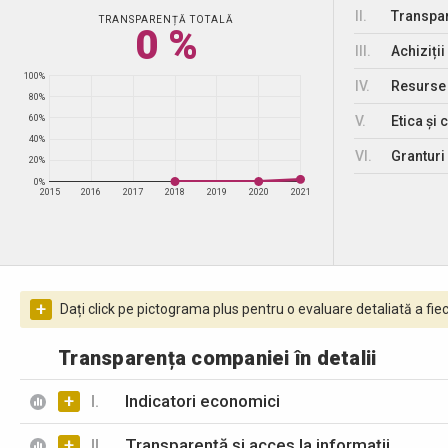
II.
Transpar
TRANSPARENȚĂ TOTALĂ
0 %
III.
Achiziții
100%
IV.
Resurse
80%
V.
Etica și 
60%
40%
VI.
Granturi 
20%
0%
2015
2016
2017
2018
2019
2020
2021
+
Dați click pe pictograma plus pentru o evaluare detaliată a fiec
Transparența companiei în detalii
+
I.
Indicatori economici
+
II.
Transparență și acces la informații