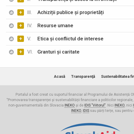
+
III.
Achiziții publice și proprietăți
+
IV.
Resurse umane
+
V.
Etica și conflictul de interese
+
VI.
Granturi și caritate
Acasă
Transparenţă
Sustenabilitatea fi
Portalul a fost creat cu suportul financiar al Programului de Asistență Of
"Promovarea transparenței și sustenabilității financiare a politicilor regionale,
non-guvernamentală din Slovacia
INEKO
și de
IDIS "Viitorul"
. Nici
INEKO
, nici
INEKO
,
IDIS
sau părți terțe, sau pentru 