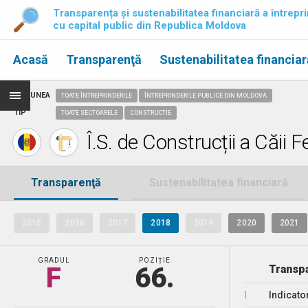
Transparența și sustenabilitatea financiară a întrepri
cu capital public din Republica Moldova
Acasă
Transparenţă
Sustenabilitatea financiar
REGIUNEA
TOATE ÎNTREPRINDERILE
ÎNTREPRINDERILE PUBLICE DIN MOLDOVA
TIP
TOATE SECTOARELE
CONSTRUCTIE
Î.S. de Construcții a Căii F
Transparenţă
Sustenabilitatea financiară
2015
2016
2017
2018
2019
2020
2021
GRADUL
POZIȚIE
F
66.
Transpa
I.
Indicato