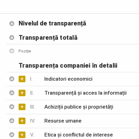
Nivelul de transparență
Transparență totală
Poziție
Transparența companiei în detalii
+
I.
Indicatori economici
+
II.
Transparență și acces la informații
+
III.
Achiziții publice și proprietăți
+
IV.
Resurse umane
+
V.
Etica și conflictul de interese