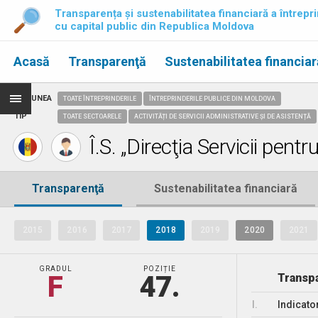
Transparența și sustenabilitatea financiară a întrepri
cu capital public din Republica Moldova
Acasă
Transparenţă
Sustenabilitatea financiar
REGIUNEA
TOATE ÎNTREPRINDERILE
ÎNTREPRINDERILE PUBLICE DIN MOLDOVA
TIP
TOATE SECTOARELE
ACTIVITĂȚI DE SERVICII ADMINISTRATIVE ȘI DE ASISTENȚĂ
Î.S. „Direcţia Servicii pent
Transparenţă
Sustenabilitatea financiară
2015
2016
2017
2018
2019
2020
2021
GRADUL
POZIȚIE
F
47.
Transpa
I.
Indicato