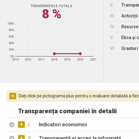
II.
Transpar
TRANSPARENȚĂ TOTALĂ
8 %
III.
Achiziții
100%
IV.
Resurse
80%
V.
Etica și 
60%
40%
VI.
Granturi 
20%
0%
2015
2016
2017
2018
2019
2020
2021
+
Dați click pe pictograma plus pentru o evaluare detaliată a fiec
Transparența companiei în detalii
+
I.
Indicatori economici
+
II.
Transparență și acces la informații