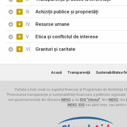
+
III.
Achiziții publice și proprietăți
+
IV.
Resurse umane
+
V.
Etica și conflictul de interese
+
VI.
Granturi și caritate
Acasă
Transparenţă
Sustenabilitatea fi
Portalul a fost creat cu suportul financiar al Programului de Asistență Of
"Promovarea transparenței și sustenabilității financiare a politicilor regionale,
non-guvernamentală din Slovacia
INEKO
și de
IDIS "Viitorul"
. Nici
INEKO
, nici
INEKO
,
IDIS
sau părți terțe, sau pentru 