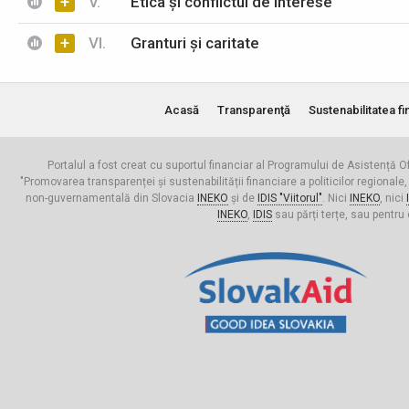
+
V.
Etica și conflictul de interese
+
VI.
Granturi și caritate
Acasă
Transparenţă
Sustenabilitatea fi
Portalul a fost creat cu suportul financiar al Programului de Asistență Of
"Promovarea transparenței și sustenabilității financiare a politicilor regionale,
non-guvernamentală din Slovacia
INEKO
și de
IDIS "Viitorul"
. Nici
INEKO
, nici
INEKO
,
IDIS
sau părți terțe, sau pentru 