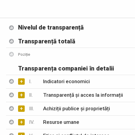
Nivelul de transparență
Transparență totală
Poziție
Transparența companiei în detalii
+
I.
Indicatori economici
+
II.
Transparență și acces la informații
+
III.
Achiziții publice și proprietăți
+
IV.
Resurse umane