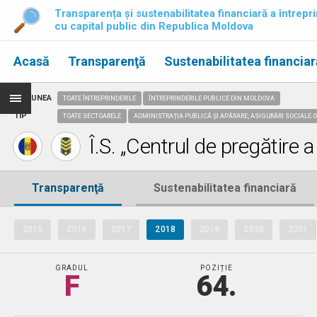
Transparența și sustenabilitatea financiară a întrepri
cu capital public din Republica Moldova
Acasă
Transparenţă
Sustenabilitatea financiar
REGIUNEA
TOATE ÎNTREPRINDERILE
ÎNTREPRINDERILE PUBLICE DIN MOLDOVA
TIP
TOATE SECTOARELE
ADMINISTRAȚIA PUBLICĂ ȘI APĂRARE; ASIGURĂRI SOCIALE O
Î.S. „Centrul de pregătire 
Transparenţă
Sustenabilitatea financiară
2015
2016
2017
2018
2019
2020
2021
GRADUL
POZIȚIE
F
64.