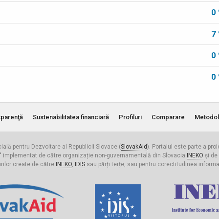
0
7
0
0
parenţă
Sustenabilitatea financiară
Profiluri
Comparare
Metodol
cială pentru Dezvoltare al Republicii Slovace (
SlovakAid
). Portalul este parte a pro
ldova" implementat de către organizație non-guvernamentală din Slovacia
INEKO
și de
urilor create de către
INEKO
,
IDIS
sau părți terțe, sau pentru corectitudinea informați