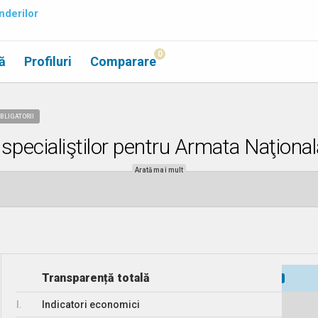
nderilor
0
ă
Profiluri
Comparare
BLIGATORII
a specialiştilor pentru Armata Naţional
Arată mai mult
Transparență totală
I.
Indicatori economici