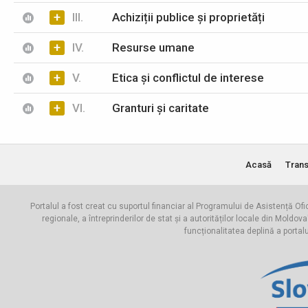
+
III.
Achiziții publice și proprietăți
+
IV.
Resurse umane
+
V.
Etica și conflictul de interese
+
VI.
Granturi și caritate
Acasă
Trans
Portalul a fost creat cu suportul financiar al Programului de Asistență Ofi
regionale, a întreprinderilor de stat și a autorităților locale din Mo
funcționalitatea deplină a portal