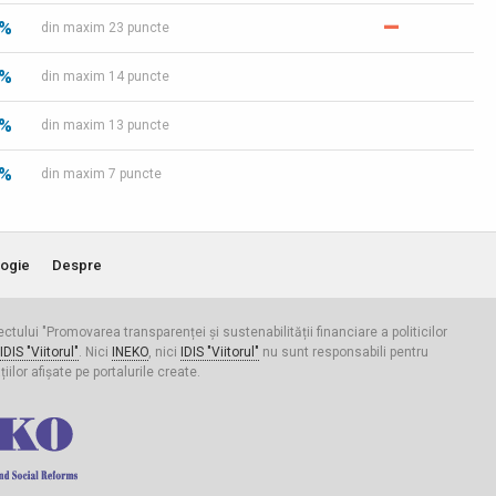
–
 %
din maxim 23 puncte
 %
din maxim 14 puncte
 %
din maxim 13 puncte
 %
din maxim 7 puncte
ogie
Despre
iectului "Promovarea transparenței și sustenabilității financiare a politicilor
IDIS "Viitorul"
. Nici
INEKO
, nici
IDIS "Viitorul"
nu sunt responsabili pentru
ilor afișate pe portalurile create.