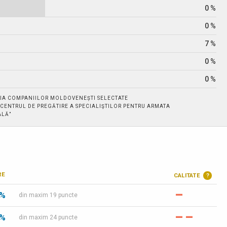
0 %
0 %
7 %
0 %
0 %
IA COMPANIILOR MOLDOVENEȘTI SELECTATE
. „CENTRUL DE PREGĂTIRE A SPECIALIŞTILOR PENTRU ARMATA
ALĂ”
RE
CALITATE
?
–
 %
din maxim 19 puncte
–
–
 %
din maxim 24 puncte