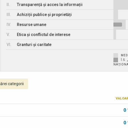
II.
Transparență și acces la informații
III.
Achiziții publice și proprietăți
IV.
Resurse umane
V.
Etica și conflictul de interese
VI.
Granturi și caritate
MED
Î.S
NAŢION
ărei categorii
VALOA
0
0