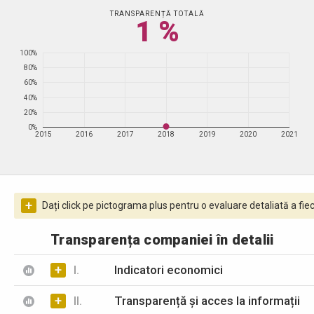
TRANSPARENȚĂ TOTALĂ
1 %
100%
80%
60%
40%
20%
0%
2015
2016
2017
2018
2019
2020
2021
+
Dați click pe pictograma plus pentru o evaluare detaliată a fiec
Transparența companiei în detalii
+
I.
Indicatori economici
+
II.
Transparență și acces la informații