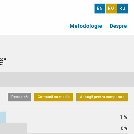
EN
RO
RU
Metodologie
Despre
ă”
Descarcă
Compară cu media
Adaugă pentru comparare
1 %
0 %