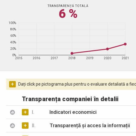
TRANSPARENȚĂ TOTALĂ
6 %
100%
80%
60%
40%
20%
0%
2015
2016
2017
2018
2019
2020
2021
+
Dați click pe pictograma plus pentru o evaluare detaliată a fiec
Transparența companiei în detalii
+
I.
Indicatori economici
+
II.
Transparență și acces la informații