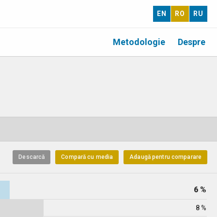
EN
RO
RU
Metodologie
Despre
Descarcă
Compară cu media
Adaugă pentru comparare
6 %
8 %