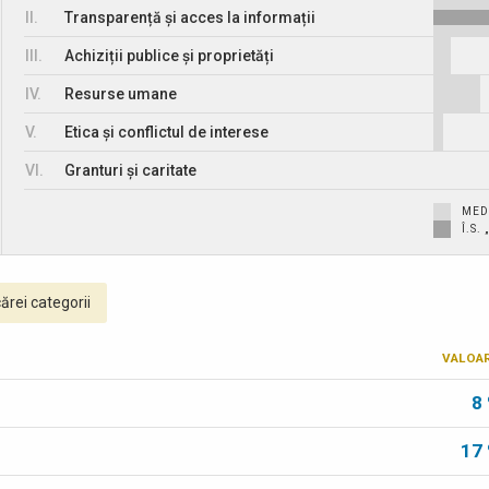
II.
Transparență și acces la informații
III.
Achiziții publice și proprietăți
IV.
Resurse umane
V.
Etica și conflictul de interese
VI.
Granturi și caritate
MED
Î.S
ărei categorii
VALOA
8
17