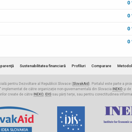
0
0
0
0
parenţă
Sustenabilitatea financiară
Profiluri
Comparare
Metodol
cială pentru Dezvoltare al Republicii Slovace (
SlovakAid
). Portalul este parte a pro
ldova" implementat de către organizație non-guvernamentală din Slovacia
INEKO
și de
urilor create de către
INEKO
,
IDIS
sau părți terțe, sau pentru corectitudinea informați