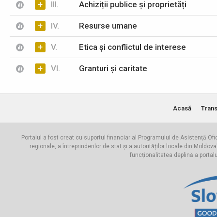
+
III.
Achiziții publice și proprietăți
+
IV.
Resurse umane
+
V.
Etica și conflictul de interese
+
VI.
Granturi și caritate
Acasă
Trans
Portalul a fost creat cu suportul financiar al Programului de Asistență Ofi
regionale, a întreprinderilor de stat și a autorităților locale din Mo
funcționalitatea deplină a portal