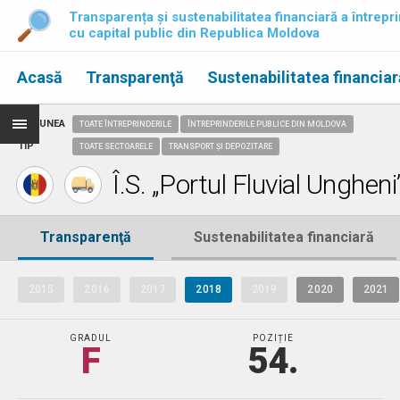
Transparența și sustenabilitatea financiară a întrepri
cu capital public din Republica Moldova
Acasă
Transparenţă
Sustenabilitatea financiar
REGIUNEA
TOATE ÎNTREPRINDERILE
ÎNTREPRINDERILE PUBLICE DIN MOLDOVA
TIP
TOATE SECTOARELE
TRANSPORT ȘI DEPOZITARE
Î.S. „Portul Fluvial Ungheni
Transparenţă
Sustenabilitatea financiară
2015
2016
2017
2018
2019
2020
2021
GRADUL
POZIȚIE
F
54.