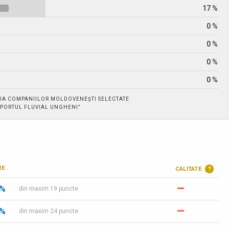
17 %
0 %
0 %
0 %
0 %
IA COMPANIILOR MOLDOVENEȘTI SELECTATE
. „PORTUL FLUVIAL UNGHENI”
RE
CALITATE
?
–
 %
din maxim 19 puncte
–
 %
din maxim 24 puncte