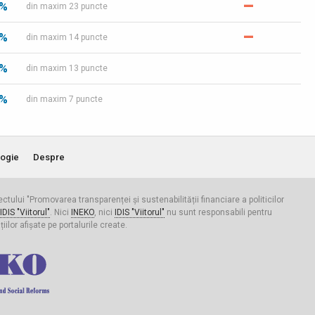
–
 %
din maxim 23 puncte
–
 %
din maxim 14 puncte
 %
din maxim 13 puncte
 %
din maxim 7 puncte
ogie
Despre
iectului "Promovarea transparenței și sustenabilității financiare a politicilor
IDIS "Viitorul"
. Nici
INEKO
, nici
IDIS "Viitorul"
nu sunt responsabili pentru
ilor afișate pe portalurile create.