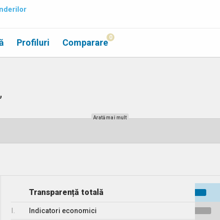
nderilor
0
ă
Profiluri
Comparare
”
Arată mai mult
Transparență totală
I.
Indicatori economici