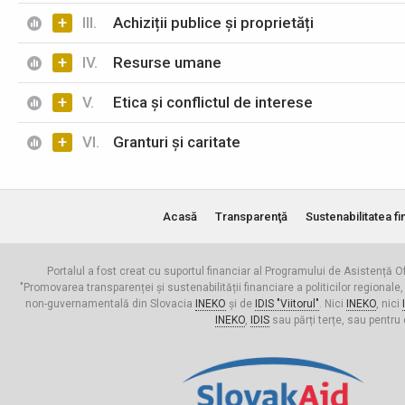
+
III.
Achiziții publice și proprietăți
+
IV.
Resurse umane
+
V.
Etica și conflictul de interese
+
VI.
Granturi și caritate
Acasă
Transparenţă
Sustenabilitatea fi
Portalul a fost creat cu suportul financiar al Programului de Asistență Of
"Promovarea transparenței și sustenabilității financiare a politicilor regionale,
non-guvernamentală din Slovacia
INEKO
și de
IDIS "Viitorul"
. Nici
INEKO
, nici
INEKO
,
IDIS
sau părți terțe, sau pentru 