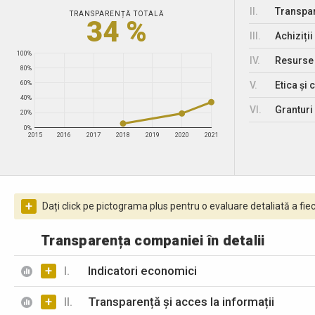
II.
Transpar
TRANSPARENȚĂ TOTALĂ
34 %
III.
Achiziții
100%
IV.
Resurse
80%
V.
Etica și 
60%
40%
VI.
Granturi 
20%
0%
2015
2016
2017
2018
2019
2020
2021
+
Dați click pe pictograma plus pentru o evaluare detaliată a fiec
Transparența companiei în detalii
+
I.
Indicatori economici
+
II.
Transparență și acces la informații