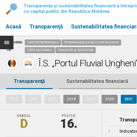
Transparența și sustenabilitatea financiară a întrepri
cu capital public din Republica Moldova
Acasă
Transparenţă
Sustenabilitatea financiar
REGIUNEA
TOATE ÎNTREPRINDERILE
ÎNTREPRINDERILE PUBLICE DIN MOLDOVA
TIP
TOATE SECTOARELE
TRANSPORT ȘI DEPOZITARE
Î.S. „Portul Fluvial Ungheni
Transparenţă
Sustenabilitatea financiară
2015
2016
2017
2018
2019
2020
2021
GRADUL
POZIȚIE
D
16.
Transpa
I.
Indicato